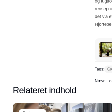
og lugtf
rensepro
det via e
Hjortebe
Tags:
Gr
Nævnt i d
Relateret indhold