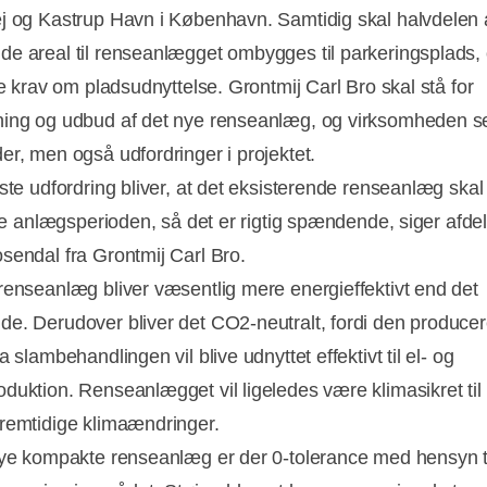
j og Kastrup Havn i København. Samtidig skal halvdelen 
e areal til renseanlægget ombygges til parkeringsplads, 
ye krav om pladsudnyttelse. Grontmij Carl Bro skal stå for
ing og udbud af det nye renseanlæg, og virksomheden se
er, men også udfordringer i projektet.
rste udfordring bliver, at det eksisterende renseanlæg skal
ele anlægsperioden, så det er rigtig spændende, siger afde
sendal fra Grontmij Carl Bro.
renseanlæg bliver væsentlig mere energieffektivt end det
e. Derudover bliver det CO2-neutralt, fordi den produce
a slambehandlingen vil blive udnyttet effektivt til el- og
duktion. Renseanlægget vil ligeledes være klimasikret til 
remtidige klimaændringer.
nye kompakte renseanlæg er der 0-tolerance med hensyn ti