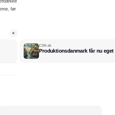
overdække
rne, før
CSR.dk
Produktionsdanmark får nu eget