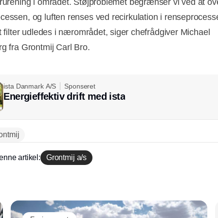
orurening i området. Støjproblemet begrænser vi ved at 
cessen, og luften renses ved recirkulation i renseprocesse
t filter udledes i nærområdet, siger chefrådgiver Michael
rg fra Grontmij Carl Bro.
ista Danmark A/S
Sponseret
Energieffektiv drift med ista
Annonce
ontmij
enne artikel:
Grontmij a/s
Annonce