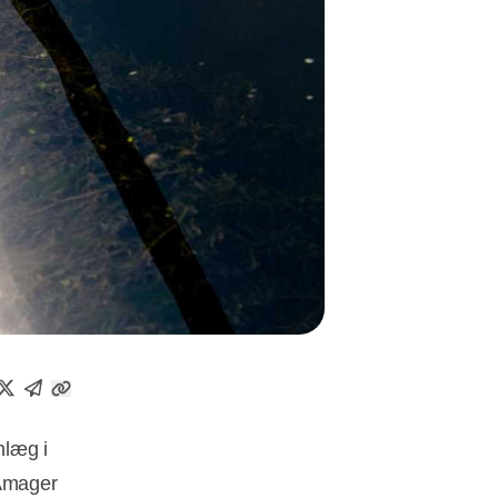
nlæg i
Amager