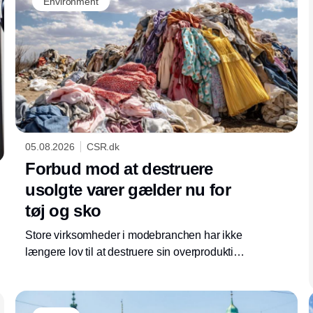
Environment
05.08.2026
CSR.dk
Forbud mod at destruere
usolgte varer gælder nu for
tøj og sko
Store virksomheder i modebranchen har ikke
længere lov til at destruere sin overproduktion.
Som en del af ecodesign-forordningen er
krævende regler trådt i kraft, som presser
virksomhederne længere op i