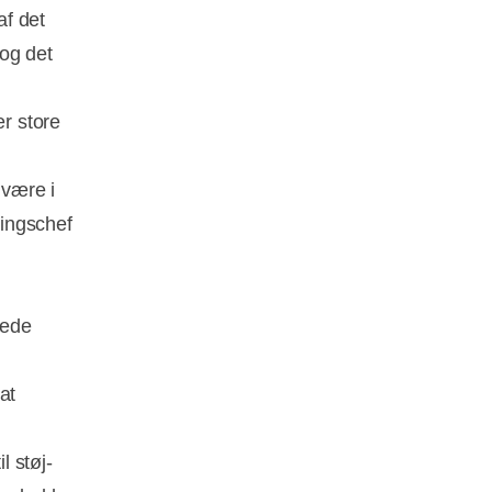
af det
og det
r store
 være i
lingschef
rede
at
l støj-