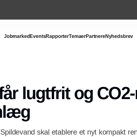
Jobmarked
Events
Rapporter
Temaer
Partnere
Nyhedsbrev
Annonce
år lugtfrit og CO2-
nlæg
Spildevand skal etablere et nyt kompakt re