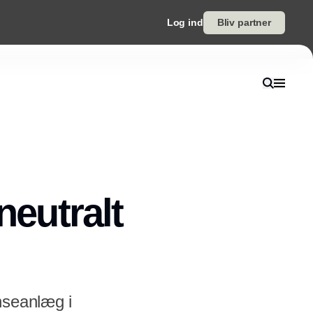
Log ind
Bliv partner
neutralt
nseanlæg i