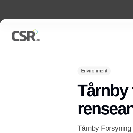
Environment
Tårnby f
rensea
Tårnby Forsyning 