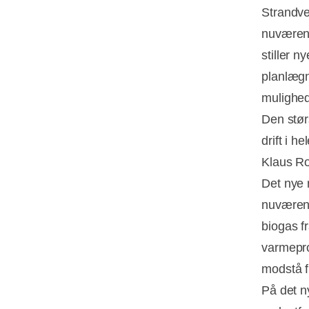
Strandve
nuværend
stiller n
planlægn
mulighed
Den stø
drift i h
Klaus Ro
Det nye 
nuværend
biogas fr
varmepro
modstå f
På det 