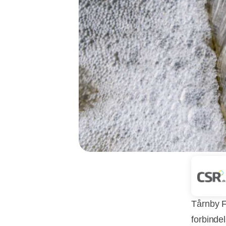
Tårnby F
forbind