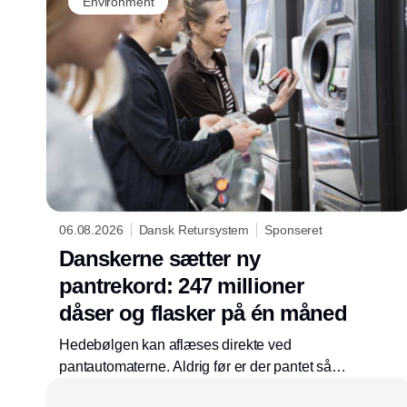
Environment
06.08.2026
Dansk Retursystem
Sponseret
Danskerne sætter ny
pantrekord: 247 millioner
dåser og flasker på én måned
Hedebølgen kan aflæses direkte ved
pantautomaterne. Aldrig før er der pantet så
mange flasker og dåser på én måned. I juli