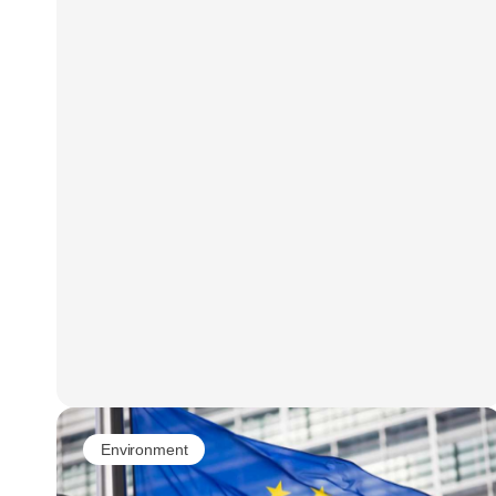
2026 satte danskerne ny rekord ved at pante
247 mio. emballager. Det er en stigning på 10
% i forhold til juli 2025. Danskernes gode
pantvaner har sikret, at de tomme dåser og
flasker kommer retur og genanvendes til nye
dåser og flasker igen.
Environment