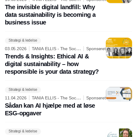
Business Company
The invisible digital landfill: Why
data sustainability is becoming a
business issue
Strategi & ledelse
03.05.2026
TANIA ELLIS - The Social
Sponseret
Business Company
Trends & Insights: Ethical AI &
digital sustainability – how
responsible is your data strategy?
Strategi & ledelse
11.04.2026
TANIA ELLIS - The Social
Sponseret
Business Company
Sådan kan AI hjælpe med at løse
ESG-opgaver
Strategi & ledelse