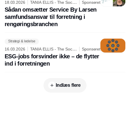
18.03.2026
TANIA ELLIS - The Social
Sponseret
Business Company
Sådan omsætter Service By Larsen
samfundsansvar til forretning i
rengøringsbranchen
Strategi & ledelse
16.03.2026
TANIA ELLIS - The Social
Sponseret
Business Company
ESG-jobs forsvinder ikke – de flytter
ind i forretningen
Indlæs flere
Udgiver