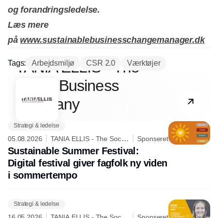
og forandringsledelse.
Læs mere
på
www.sustainablebusinesschangemanager.dk
Partner
TANIA ELLIS - The
Tags:
Arbejdsmiljø
CSR 2.0
Værktøjer
Social Business
Company
Strategi & ledelse
05.08.2026
TANIA ELLIS - The Social
Sponseret
Business Company
Sustainable Summer Festival:
Digital festival giver fagfolk ny viden
i sommertempo
Strategi & ledelse
16.05.2026
TANIA ELLIS - The Social
Sponseret