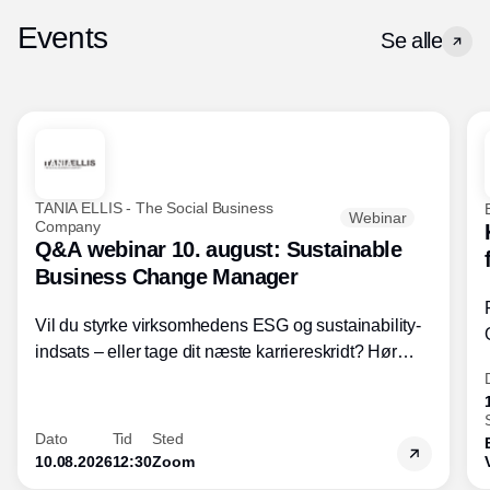
Events
Se alle
TANIA ELLIS - The Social Business
Webinar
Company
Q&A webinar 10. august: Sustainable
Business Change Manager
Vil du styrke virksomhedens ESG og sustainability-
indsats – eller tage dit næste karriereskridt? Hør
hvordan den praktiske SBCM-uddannelse med
certificering giver dig viden og handlekompetencer
inden for bæredygtig forretningsudvikling - så du
Dato
Tid
Sted
skaber værdi for både samfund og bundlinje.
10.08.2026
12:30
Zoom