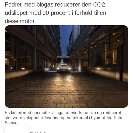
Fodret med biogas reducerer den CO2-
udslippet med 90 procent i forhold til en
dieselmotor.
En lastbil med gasmotor vil pga. af mindre udslip og reduceret
støj være velegnet til levering og nattekørsel i byområder. Foto:
Scania.