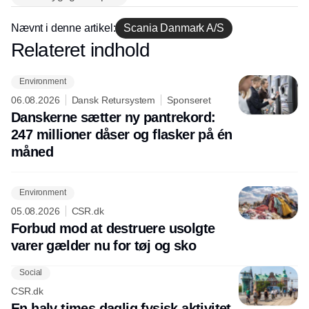
Nævnt i denne artikel:
Scania Danmark A/S
Relateret indhold
Annonce
Environment
06.08.2026
Dansk Retursystem
Sponseret
Danskerne sætter ny pantrekord:
247 millioner dåser og flasker på én
måned
Environment
05.08.2026
CSR.dk
Forbud mod at destruere usolgte
varer gælder nu for tøj og sko
Social
CSR.dk
En halv times daglig fysisk aktivitet