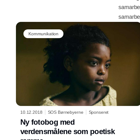
samarbe
samarbej
Kommunikation
10.12.2018
SOS Børnebyerne
Sponseret
Ny fotobog med
verdensmålene som poetisk