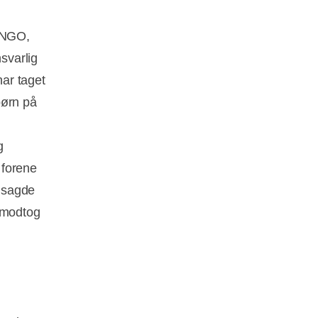
n NGO,
svarlig
har taget
børn på
g
 forene
" sagde
 modtog