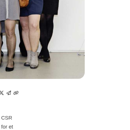
g CSR
for et