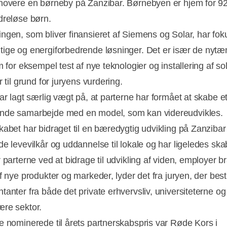
novere en børneby på Zanzibar. Børnebyen er hjem for 92
dreløse børn.
ngen, som bliver finansieret af Siemens og Solar, har fok
ige og energiforbedrende løsninger. Det er især de nyt
m for eksempel test af nye teknologier og installering af sol
r til grund for juryens vurdering.
ar lagt særlig vægt på, at parterne har formået at skabe e
nde samarbejde med en model, som kan videreudvikles.
kabet har bidraget til en bæredygtig udvikling på Zanzib
e levevilkår og uddannelse til lokale og har ligeledes skab
 parterne ved at bidrage til udvikling af viden, employer b
f nye produkter og markeder, lyder det fra juryen, der best
tanter fra både det private erhvervsliv, universiteterne o
re sektor.
e nominerede til årets partnerskabspris var Røde Kors i