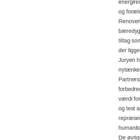
energire
og foræl
Renoveri
bæredygt
tiltag so
der ligge
Juryen h
nytænke
Partners
forbedred
værdi for
og test a
repræsen
humanitæ
De øvrig