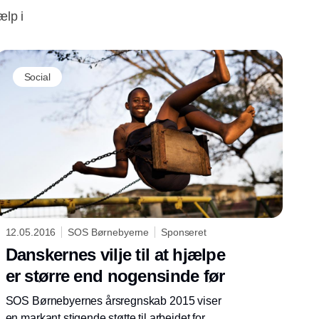
lp i
Social
12.05.2016
SOS Børnebyerne
Sponseret
Danskernes vilje til at hjælpe
er større end nogensinde før
SOS Børnebyernes årsregnskab 2015 viser
en markant stigende støtte til arbejdet for