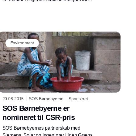
verdens udsatte børn.
Environment
20.08.2015
SOS Børnebyerne
Sponseret
SOS Børnebyerne er
nomineret til CSR-pris
SOS Børnebyernes partnerskab med
Siemens, Solar og Ingeniører Uden Grænser