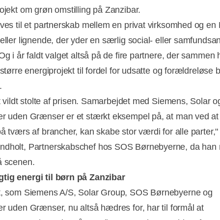
rojekt om grøn omstilling på Zanzibar.
ives til et partnerskab mellem en privat virksomhed og e
eller lignende, der yder en særlig social- eller samfundsan
Og i år faldt valget altså på de fire partnere, der sammen 
 større energiprojekt til fordel for udsatte og forældreløse 
.
lt vildt stolte af prisen. Samarbejdet med Siemens, Solar o
er uden Grænser er et stærkt eksempel på, at man ved at
på tværs af brancher, kan skabe stor værdi for alle parter,
ndholt, Partnerskabschef hos SOS Børnebyerne, da han
å scenen.
ig energi til børn på Zanzibar
t, som Siemens A/S, Solar Group, SOS Børnebyerne og
er uden Grænser, nu altså hædres for, har til formål at