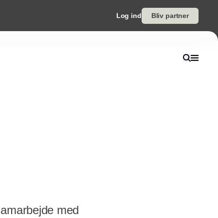
Log ind
Bliv partner
 samarbejde med