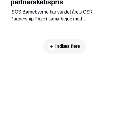
partnerskabspris
SOS Børnebyerne har vundet årets CSR
Partnership Prize i samarbejde med
Ingeniører uden Grænser, Solar Group og
Siemens A/S.
Indlæs flere