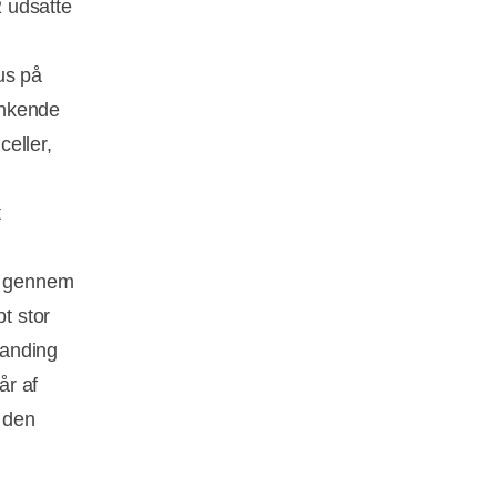
 udsatte
us på
ænkende
celler,
t
ar gennem
t stor
randing
år af
g den