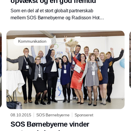
opvækst og en god fremtid
Som en del af et stort globalt partnerskab
mellem SOS Børnebyerne og Radisson Hotel
GroupTM, skal hvert af gruppens 1100
hoteller verden over være fadder for et udsat
eller forældreløst barn.
Kommunikation
08.10.2015
SOS Børnebyerne
Sponseret
SOS Børnebyerne vinder