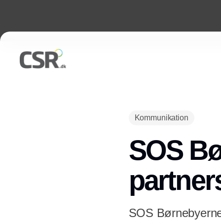
Kommunikation
SOS Bø
partner
SOS Børnebyerne h