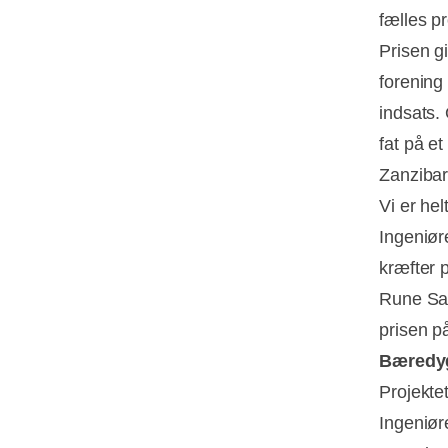
fælles p
Prisen g
forening 
indsats. 
fat på et
Zanzibar
Vi er he
Ingeniør
kræfter 
Rune Sa
prisen p
Bæredygt
Projekte
Ingeniør