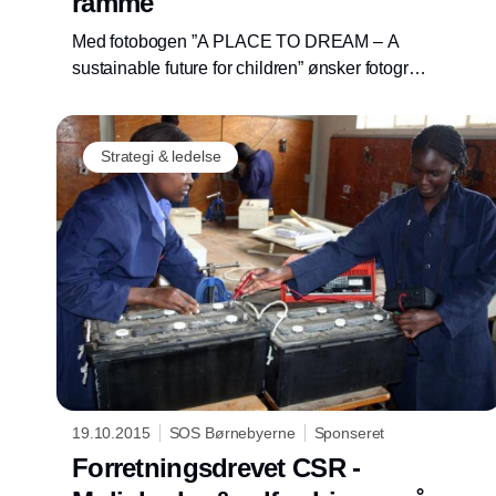
ramme
Med fotobogen ”A PLACE TO DREAM – A
sustainable future for children” ønsker fotograf
Jens Honoré at skildre livet for de udsatte
børn og unge over hele kloden, som SOS
Børnebyerne tager vare på. Bogens 154
Strategi & ledelse
fotografier er poetisk arrangeret omkring de af
FN’s 17 verdensmål, der indkapsler den
måde, SOS Børnebyerne arbejder for at støtte
verdens mest udsatte børn og unge.
Tilsammen udgør de et vidnesbyrd om
omsorg, kærlighed og håb – og minder os om,
at positiv forandring er både nødvendig og
opnåelig.
19.10.2015
SOS Børnebyerne
Sponseret
Forretningsdrevet CSR -