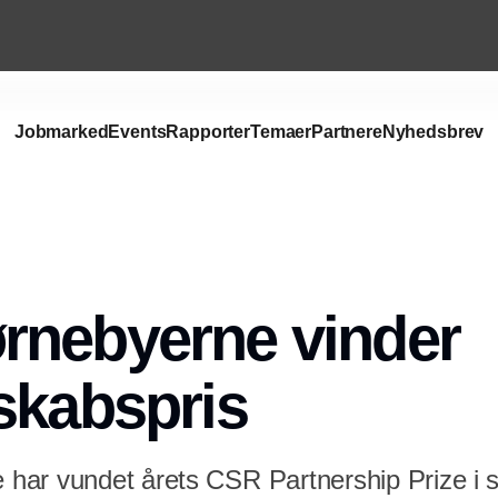
Jobmarked
Events
Rapporter
Temaer
Partnere
Nyhedsbrev
rnebyerne vinder
skabspris
ar vundet årets CSR Partnership Prize i