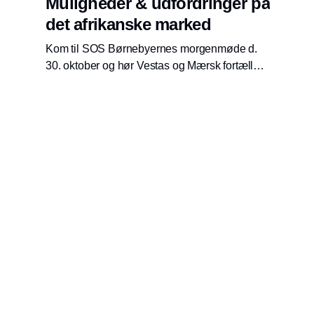
Muligheder & udfordringer på
det afrikanske marked
Kom til SOS Børnebyernes morgenmøde d.
30. oktober og hør Vestas og Mærsk fortælle
om mulighederne og udfordringerne på det
afrikanske marked.