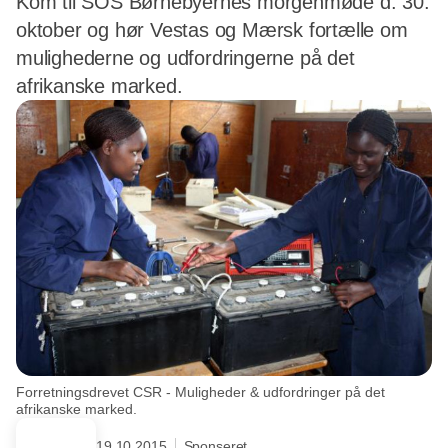
Kom til SOS Børnebyernes morgenmøde d. 30.
oktober og hør Vestas og Mærsk fortælle om
mulighederne og udfordringerne på det
afrikanske marked.
Forretningsdrevet CSR - Muligheder & udfordringer på det
afrikanske marked.
19.10.2015
Sponseret