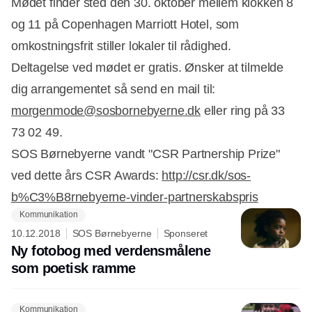
Mødet finder sted den 30. oktober mellem klokken 8
og 11 på Copenhagen Marriott Hotel, som
omkostningsfrit stiller lokaler til rådighed.
Deltagelse ved mødet er gratis. Ønsker at tilmelde
dig arrangementet så send en mail til:
morgenmode@sosbornebyerne.dk
eller ring på 33
73 02 49.
SOS Børnebyerne vandt "CSR Partnership Prize"
ved dette års CSR Awards:
http://csr.dk/sos-
b%C3%B8rnebyerne-vinder-partnerskabspris
Kommunikation
10.12.2018
SOS Børnebyerne
Sponseret
Ny fotobog med verdensmålene
som poetisk ramme
Kommunikation