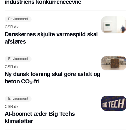
industriens konkurrenceevne
Environment
CSR.dk
Danskernes skjulte varmespild skal
afsløres
Environment
CSR.dk
Ny dansk løsning skal gøre asfalt og
beton CO₂-fri
Environment
CSR.dk
AI-boomet æder Big Techs
klimaløfter