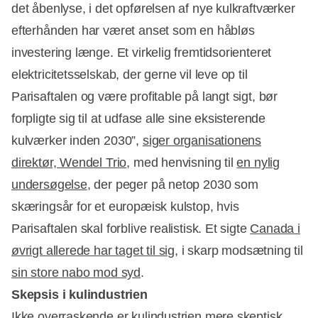
det åbenlyse, i det opførelsen af nye kulkraftværker
efterhånden har været anset som en håbløs
investering længe. Et virkelig fremtidsorienteret
elektricitetsselskab, der gerne vil leve op til
Parisaftalen og være profitable på langt sigt, bør
forpligte sig til at udfase alle sine eksisterende
kulværker inden 2030”,
siger organisationens
direktør, Wendel Trio
, med henvisning til
en nylig
undersøgelse
, der peger på netop 2030 som
skæringsår for et europæisk kulstop, hvis
Parisaftalen skal forblive realistisk. Et sigte
Canada i
øvrigt allerede har taget til sig
, i skarp modsætning til
sin store nabo mod syd
.
Skepsis i kulindustrien
Ikke overraskende er kulindustrien mere skeptisk