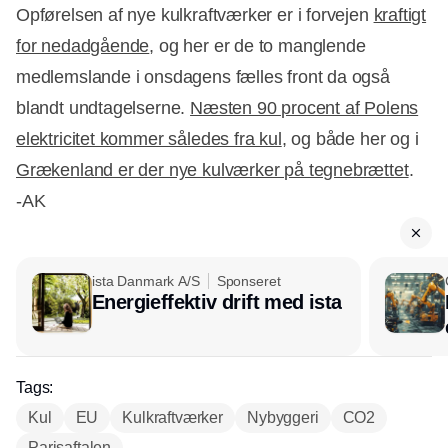
Opførelsen af nye kulkraftværker er i forvejen
kraftigt
for nedadgående
, og her er de to manglende
medlemslande i onsdagens fælles front da også
blandt undtagelserne.
Næsten 90 procent af Polens
elektricitet kommer således fra kul
, og både her og i
Grækenland er der nye kulværker på tegnebrættet
.
-AK
ista Danmark A/S
Sponseret
Energieffektiv drift med ista
Tags:
Kul
EU
Kulkraftværker
Nybyggeri
CO2
Parisaftalen