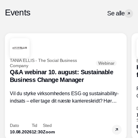
Events
Se alle
TANIA ELLIS - The Social Business
Webinar
Company
Q&A webinar 10. august: Sustainable
Business Change Manager
Vil du styrke virksomhedens ESG og sustainability-
indsats – eller tage dit næste karriereskridt? Hør
hvordan den praktiske SBCM-uddannelse med
certificering giver dig viden og handlekompetencer
inden for bæredygtig forretningsudvikling - så du
Dato
Tid
Sted
skaber værdi for både samfund og bundlinje.
10.08.2026
12:30
Zoom