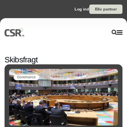
Log ind
Bliv partner
Annonce
Skibsfragt
Governance