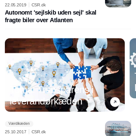
22.05.2019
CSR.dk
Autonomt 'sejlskib uden sejl' skal
fragte biler over Atlanten
Tema: Transparens i
leverandørkæden
Værdikæden
Annonce
25.10.2017
CSR.dk