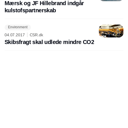
Mærsk og JF Hillebrand indgår
kulstofspartnerskab
Environment
04.07.2017
CSR.dk
Skibsfragt skal udlede mindre CO2
Annonce
Udgiver
Horisont Gruppen a/s
Strandlodsvej 44
2300 København S
Telefon:
53506060
www.horisontgruppen.dk