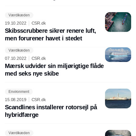
Værdikæden
19.10.2022
CSR.dk
Skibsscrubbere sikrer renere luft,
men forurener havet i stedet
Værdikæden
Annonce
07.10.2022
CSR.dk
Mærsk udvider sin miljørigtige flåde
med seks nye skibe
Environment
15.08.2019
CSR.dk
Scandlines installerer rotorsejl på
hybridfærge
Værdikæden