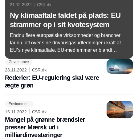
21.12.2022
CSR.dk
Ny klimaaftale faldet på plads: EU
strammer op i sit kvotesystem
Endnu flere europæiske virksomheder og brancher
får nu loft over sine drivhusgasudledninger i kraft af
EU’s nye klimaaftale. EU-medlemmer er blandt
andet blevet enige om at omfatte både transport- og
Governance
byggebranchen i kvotesystemet, ETS.
28.11.2022
CSR.dk
Rederier: EU-regulering skal være
ægte grøn
Environment
16.11.2022
CSR.dk
Mangel på grønne brændsler
presser Mærsk ud i
milliardinvesteringer