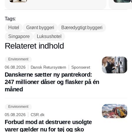
Tags:
Hotel
Grønt byggeri
Bæredygtigt byggeri
Singapore
Luksushotel
Relateret indhold
Annonce
Environment
06.08.2026
Dansk Retursystem
Sponseret
Danskerne sætter ny pantrekord:
247 millioner dåser og flasker på én
måned
Environment
05.08.2026
CSR.dk
Forbud mod at destruere usolgte
varer gælder nu for tøj og sko