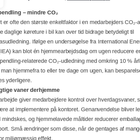
pendling – mindre CO₂
t er ofte den største enkeltfaktor i en medarbejders CO₂-af
e daglige køreture i bil kan over tid bidrage betydeligt til
asudledning. Ifølge en undersøgelse fra International Ene
IEA) kan blot én hjemmearbejdsdag om ugen reducere e
pendling-relaterede CO₂-udledning med omkring 10 % årli
 man hjemmefra to eller tre dage om ugen, kan besparels
es yderligere.
tige vaner derhjemme
bejde giver medarbejdere kontrol over hverdagsvaner, 
re at implementere på kontoret. Genanvendelse bliver let
 mindskes, og hjemmelavede måltider reducerer emballa
port. Små ændringer som disse, når de gentages af mang
or miljømæssig effekt.