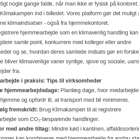
igt nogle gange falde, når man ikke er fysisk på kontoret
limakampen ind i billedet. Vores platform gør det muligt 
ne klimaindsatser - også fra hjemmekontoret.
egistrere hjemmearbejde som en klimavenlig handling kan
dere samle point, konkurrere med kolleger eller andre
eder og se, hvordan deres samlede indsats gør en forske
 bliver klimavenlige vaner synlige, sjove og sociale, uan
jder fra.
rbejde i praksis: Tips til virksomheder
te hjemmearbejdsdage:
Planlæg dage, hvor medarbejde
 hjemme og opfordr til, at transport med bil minimeres.
ølg fremskridt:
Brug Klimakampen til at registrere
rbejde som CO₂-besparende handlinger.
r med andre tiltag:
Mindre kød i kantinen, affaldssorter
ninger kan kombineres med hjemmearbejde for endnu stø