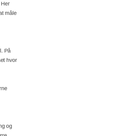
. Her
at måle
l. På
set hvor
rne
ing og
rre