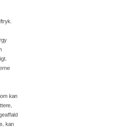
tryk.
rgy
n
gt.
erne
som kan
tere,
geaffald
e, kan