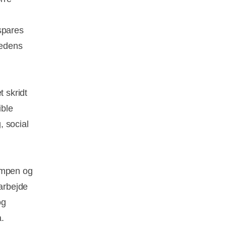
spares
hedens
 skridt
ible
, social
ampen og
arbejde
og
.