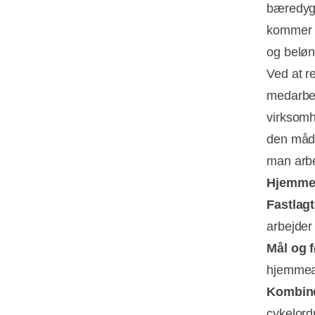
bæredygt
kommer K
og beløn
Ved at r
medarbej
virksomh
den måde
man arbe
Hjemmea
Fastlag
arbejder
Mål og f
hjemmea
Kombine
cykelord