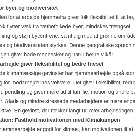
or byer og biodiversitet
n for at arbejde hjemmefra giver folk fleksibilitet til at bo
folk flytter væk fra tætbefolkede byer, mindskes trængsel,
rening og støj i bycentrene, samtidig med at grønne områd
s og biodiversiteten styrkes. Denne geografiske sprednin
ngen giver både mennesker og natur bedre vilkår.
bejde giver fleksibilitet og bedre trivsel
de klimamæssige gevinster har hjemmearbejde også stor
g for medarbejdernes velvære. Det giver fleksibilitet, redu
d pendling og giver mere tid til familie, motion og andre p
ter. Glade og mindre stressede medarbejdere er mere eng
ktive. En gevinst, der rækker langt ud over arbejdsdagen.
ation: Fasthold motivationen med Klimakampen
jemmearbejde er godt for klimaet, kan motivationen til a