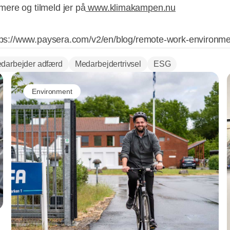
ere og tilmeld jer på
www.klimakampen.nu
ttps://www.paysera.com/v2/en/blog/remote-work-environm
darbejder adfærd
Medarbejdertrivsel
ESG
Environment