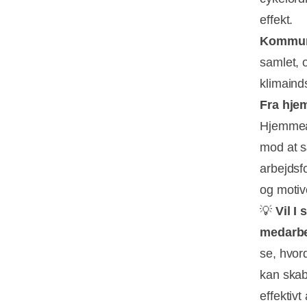
effekt.
Kommuni
samlet, 
klimaind
Fra hjem
Hjemmear
mod at s
arbejdsf
og motiv
💡
Vil I
medarb
se, hvor
kan skab
effektiv