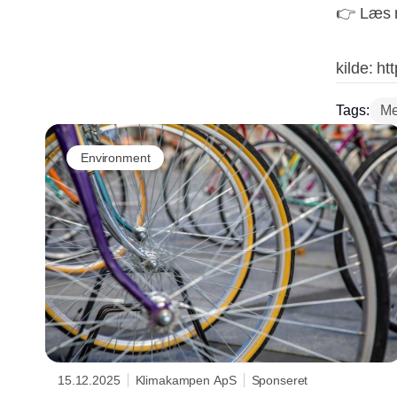
👉 Læs m
kilde: h
Tags:
Me
Environment
15.12.2025
Klimakampen ApS
Sponseret