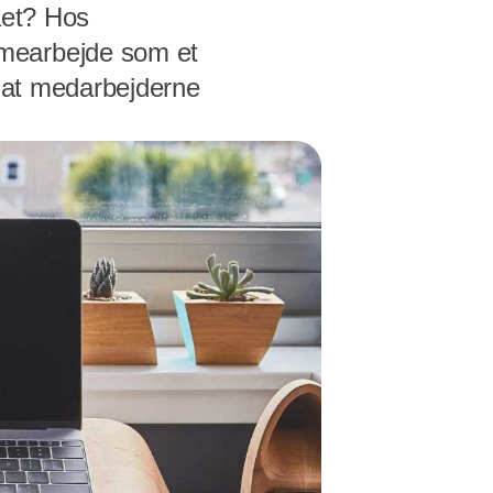
aet? Hos
mmearbejde som et
d at medarbejderne