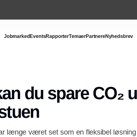
Jobmarked
Events
Rapporter
Temaer
Partnere
Nyhedsbrev
an du spare CO₂ u
 stuen
 længe været set som en fleksibel løsning