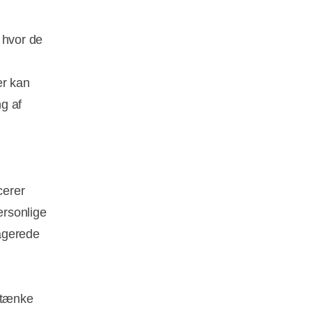
, hvor de
er kan
g af
cerer
ersonlige
agerede
t tænke