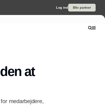
Log ind
Bliv partner
den at
 for medarbejdere,