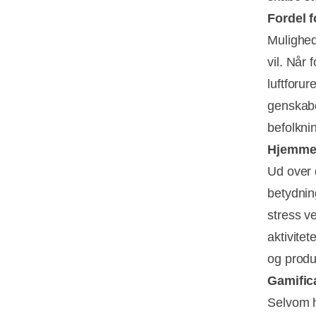
Fordel f
Mulighede
vil. Når 
luftforu
genskabe
befolkni
Hjemmear
Ud over 
betydnin
stress ve
aktivite
og produ
Gamific
Selvom h