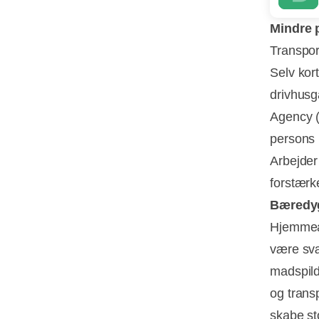
Mindre 
Transpor
Selv kort
drivhusg
Agency (
persons 
Arbejder
forstærk
Bæredyg
Hjemmear
være svæ
madspild
og trans
skabe st