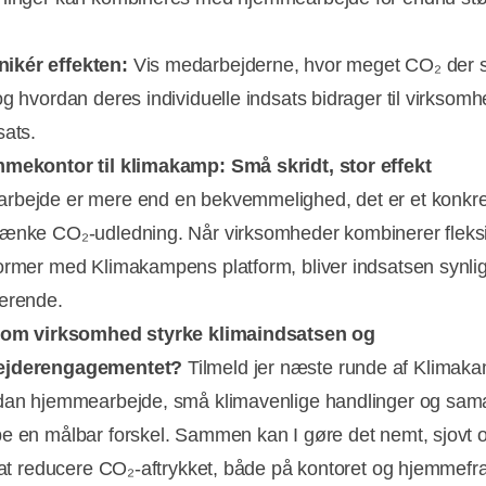
kér effekten:
Vis medarbejderne, hvor meget CO₂ der 
og hvordan deres individuelle indsats bidrager til virksom
sats.
mekontor til klimakamp: Små skridt, stor effekt
bejde er mere end en bekvemmelighed, det er et konkret
ænke CO₂-udledning. Når virksomheder kombinerer fleks
ormer med Klimakampens platform, bliver indsatsen synlig
erende.
 som virksomhed styrke klimaindsatsen og
ejderengagementet?
Tilmeld jer næste runde af Klimak
dan hjemmearbejde, små klimavenlige handlinger og sam
e en målbar forskel. Sammen kan I gøre det nemt, sjovt 
t at reducere CO₂-aftrykket, både på kontoret og hjemmefra