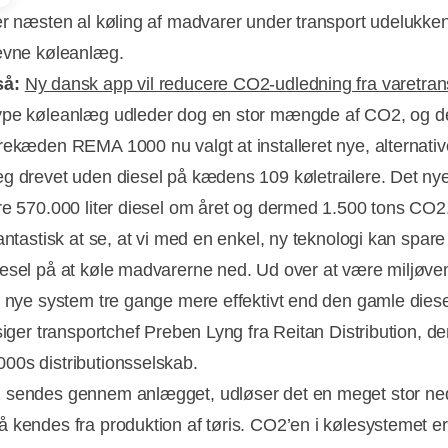
er næsten al køling af madvarer under transport udelukk
evne køleanlæg.
så:
Ny dansk app vil reducere CO2-udledning fra varetran
pe køleanlæg udleder dog en stor mængde af CO2, og de
rekæden REMA 1000 nu valgt at installeret nye, alternativ
g drevet uden diesel på kædens 109 køletrailere. Det nye 
Annonce
re 570.000 liter diesel om året og dermed 1.500 tons CO2
antastisk at se, at vi med en enkel, ny teknologi kan spare
esel på at køle madvarerne ned. Ud over at være miljøven
t nye system tre gange mere effektivt end den gamle dies
siger transportchef Preben Lyng fra Reitan Distribution, de
0s distributionsselskab.
sendes gennem anlægget, udløser det en meget stor ned
 kendes fra produktion af tøris. CO2’en i kølesystemet er