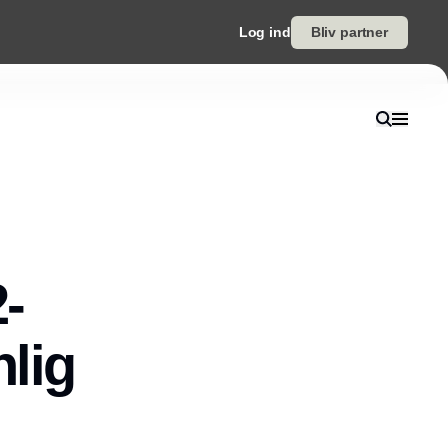
Log ind
Bliv partner
-
lig