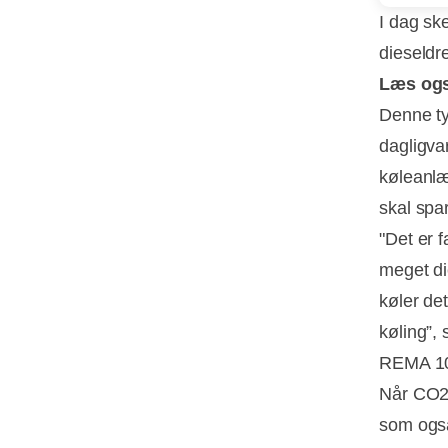
I dag sk
dieseldr
Læs og
Denne ty
dagligva
køleanlæ
skal spa
"Det er f
meget di
køler de
køling”, 
REMA 100
Når CO2 
som også