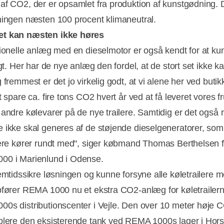
af CO2, der er opsamlet fra produktion af kunstgødning. 
ningen næsten 100 procent klimaneutral.
t kan næsten ikke høres
tionelle anlæg med en dieselmotor er også kendt for at ku
igt. Her har de nye anlæg den fordel, at de stort set ikke k
 fremmest er det jo virkelig godt, at vi alene her ved butik
t spare ca. fire tons CO2 hvert år ved at få leveret vores fr
andre kølevarer på de nye trailere. Samtidig er det også ra
 ikke skal generes af de støjende dieselgeneratorer, so
lere kører rundt med", siger købmand Thomas Berthelsen f
00 i Marienlund i Odense.
remtidssikre løsningen og kunne forsyne alle køletrailere
pfører REMA 1000 nu et ekstra CO2-anlæg for køletrailer
0s distributionscenter i Vejle. Den over 10 meter høje 
plere den eksisterende tank ved REMA 1000s lager i Hor