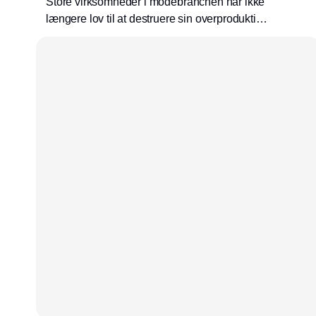
Store virksomheder i modebranchen har ikke
længere lov til at destruere sin overproduktion.
Som en del af ecodesign-forordningen er
krævende regler trådt i kraft, som presser
virksomhederne længere op i
affaldshierarkiet.