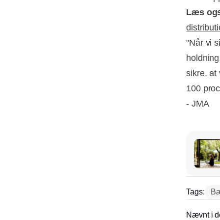
Læs og
distribut
"Når vi 
holdning 
sikre, at
100 proc
- JMA
Tags:
Bæ
Nævnt i d