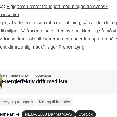
så:
Elgiganten tester transport med biogas fra svensk
ionscenter
siger, at vi leverer discount med holdning, så gælder det o
til miljøet. Vi åbner jo hele tiden nye butikker, og så må v
 vi fortsat kan køle alle varerne ned under transporten på 
ent klimavenlig måde”, siger Preben Lyng.
ista Danmark A/S
Sponseret
Energieffektiv drift med ista
redygtig transport
Køling til lastbiler
enne artikel:
REMA 1000 Danmark A/S
CSR.dk