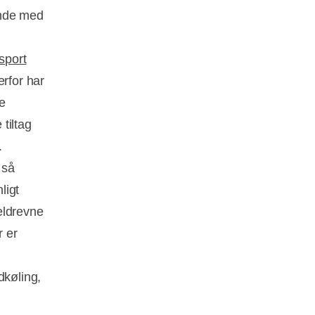
ende med
sport
rfor har
e
tiltag
.
 så
ligt
eldrevne
r er
køling,