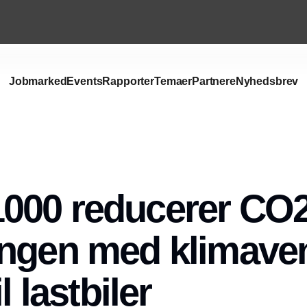
Jobmarked
Events
Rapporter
Temaer
Partnere
Nyhedsbrev
Annonce
000 reducerer CO2
ngen med klimaven
l lastbiler