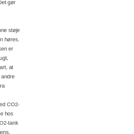
Det gør
nne støje
an høres.
ken er
ugt,
rt, at
m andre
ra
 med CO2-
ne hos
CO2-tank
sens.