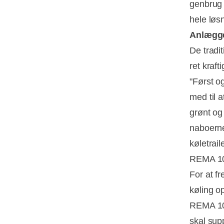
genbrug 
hele løs
Anlægge
De tradi
ret kraft
"Først og
med til a
grønt og 
naboerne
køletrai
REMA 10
For at f
køling o
REMA 100
skal sup