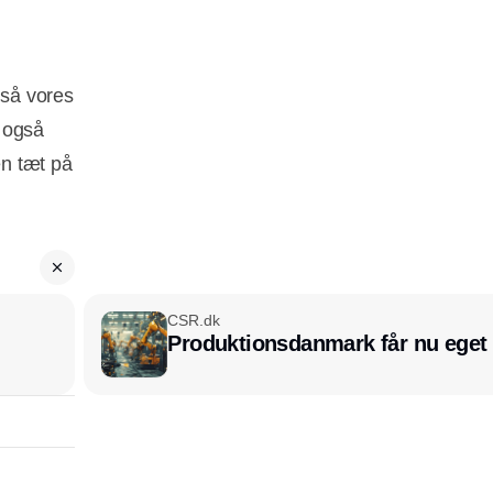
gså vores
i også
en tæt på
CSR.dk
Produktionsdanmark får nu eget