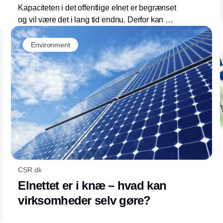
Kapaciteten i det offentlige elnet er begrænset
og vil være det i lang tid endnu. Derfor kan det
være en god idé at reducere sin afhængighed
af elnettet. For eksempel med solceller og en
Environment
batteriløsning, der også vil hjælpe den grønne
omstilling.
CSR.dk
Elnettet er i knæ – hvad kan
virksomheder selv gøre?