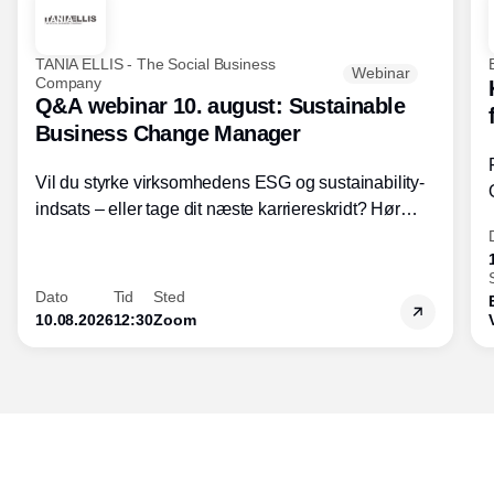
TANIA ELLIS - The Social Business
Webinar
Company
Q&A webinar 10. august: Sustainable
Business Change Manager
Vil du styrke virksomhedens ESG og sustainability-
indsats – eller tage dit næste karriereskridt? Hør
hvordan den praktiske SBCM-uddannelse med
certificering giver dig viden og handlekompetencer
inden for bæredygtig forretningsudvikling - så du
Dato
Tid
Sted
skaber værdi for både samfund og bundlinje.
10.08.2026
12:30
Zoom