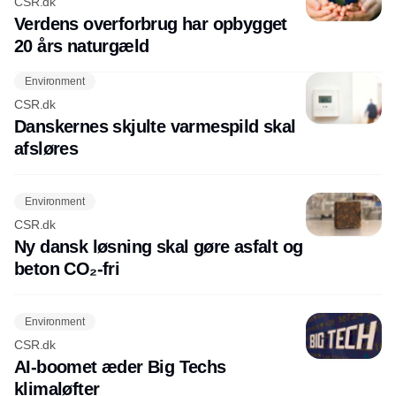
CSR.dk
Verdens overforbrug har opbygget
20 års naturgæld
Environment
CSR.dk
Danskernes skjulte varmespild skal
afsløres
Environment
CSR.dk
Ny dansk løsning skal gøre asfalt og
beton CO₂-fri
Environment
CSR.dk
AI-boomet æder Big Techs
klimaløfter