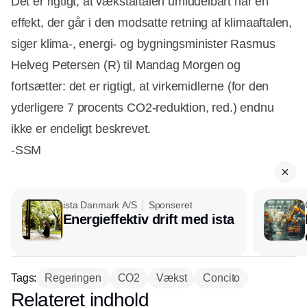
Det er rigtigt, at vækstaftalen umiddelbart har en
effekt, der går i den modsatte retning af klimaaftalen,
siger klima-, energi- og bygningsminister Rasmus
Helveg Petersen (R) til Mandag Morgen og
fortsætter: det er rigtigt, at virkemidlerne (for den
yderligere 7 procents CO2-reduktion, red.) endnu
ikke er endeligt beskrevet.
-SSM
ista Danmark A/S
Sponseret
Energieffektiv drift med ista
Tags:
Regeringen
CO2
Vækst
Concito
Relateret indhold
Annonce