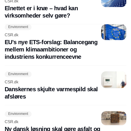
CSR.dk
Elnettet er i knæ – hvad kan
virksomheder selv gøre?
Environment
CSR.dk
EU's nye ETS-forslag: Balancegang
mellem klimaambitioner og
industriens konkurrenceevne
Environment
CSR.dk
Danskernes skjulte varmespild skal
afsløres
Environment
CSR.dk
Ny dansk løsning skal gøre asfalt og