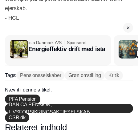
ejerskab.
- HCL
ista Danmark A/S
Sponseret
Energieffektiv drift med ista
Tags:
Pensionsselskaber
Grøn omstilling
Kritik
Nævnt i denne artikel:
PFA Pension
DANICA PENSION,
LIVSFORSIKRINGSAKTIESELSKAB
CSR.dk
Relateret indhold
Annonce