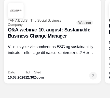
TANIA ELLIS - The Social Business
Webinar
Company
Q&A webinar 10. august: Sustainable
Business Change Manager
Vil du styrke virksomhedens ESG og sustainability-
indsats – eller tage dit næste karriereskridt? Hør
hvordan den praktiske SBCM-uddannelse med
certificering giver dig viden og handlekompetencer
inden for bæredygtig forretningsudvikling - så du
Dato
Tid
Sted
skaber værdi for både samfund og bundlinje.
10.08.2026
12:30
Zoom