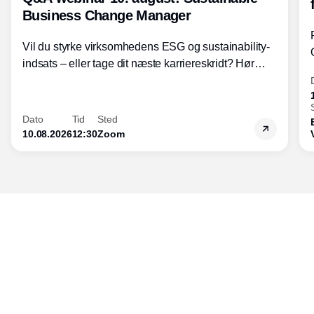
Business Change Manager
Vil du styrke virksomhedens ESG og sustainability-
indsats – eller tage dit næste karriereskridt? Hør
hvordan den praktiske SBCM-uddannelse med
certificering giver dig viden og handlekompetencer
inden for bæredygtig forretningsudvikling - så du
Dato
Tid
Sted
skaber værdi for både samfund og bundlinje.
10.08.2026
12:30
Zoom
Udgiver
Horisont Gruppen a/s
Strandlodsvej 44