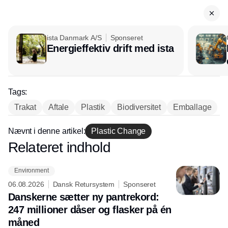
ista Danmark A/S
Sponseret
Energieffektiv drift med ista
Tags:
Trakat
Aftale
Plastik
Biodiversitet
Emballage
Nævnt i denne artikel:
Plastic Change
Relateret indhold
Annonce
Environment
06.08.2026
Dansk Retursystem
Sponseret
Danskerne sætter ny pantrekord:
247 millioner dåser og flasker på én
måned