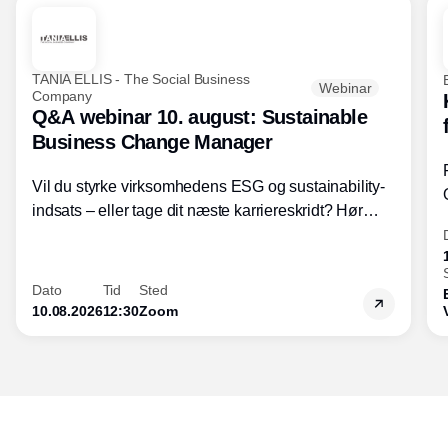
TANIA ELLIS - The Social Business
Webinar
Company
Q&A webinar 10. august: Sustainable
Business Change Manager
Vil du styrke virksomhedens ESG og sustainability-
indsats – eller tage dit næste karriereskridt? Hør
hvordan den praktiske SBCM-uddannelse med
certificering giver dig viden og handlekompetencer
inden for bæredygtig forretningsudvikling - så du
Dato
Tid
Sted
skaber værdi for både samfund og bundlinje.
10.08.2026
12:30
Zoom