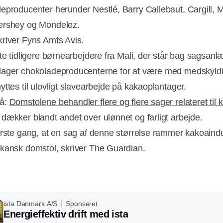
eproducenter herunder Nestlé, Barry Callebaut, Cargill, 
ershey og Mondelez.
river Fyns Amts Avis.
tte tidligere børnearbejdere fra Mali, der står bag sagsanl
ager chokoladeproducenterne for at være med medskyldig
yttes til ulovligt slavearbejde på kakaoplantager.
Annonce
å:
Domstolene behandler flere og flere sager relateret til 
dækker blandt andet over ulønnet og farligt arbejde.
ørste gang, at en sag af denne størrelse rammer kakoaindu
kansk domstol, skriver The Guardian.
ista Danmark A/S
Sponseret
Energieffektiv drift med ista