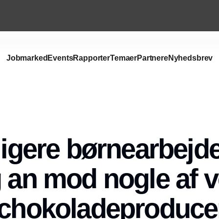
Jobmarked
Events
Rapporter
Temaer
Partnere
Nyhedsbrev
Annonce
dligere børnearbejd
g an mod nogle af 
 chokoladeproduce