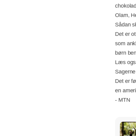
chokolad
Olam, H
Sådan sk
Det er o
som ankl
børn ben
Læs ogs
Sagerne 
Det er f
en ameri
- MTN