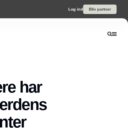
Log ind
Bliv partner
ere har
verdens
nter