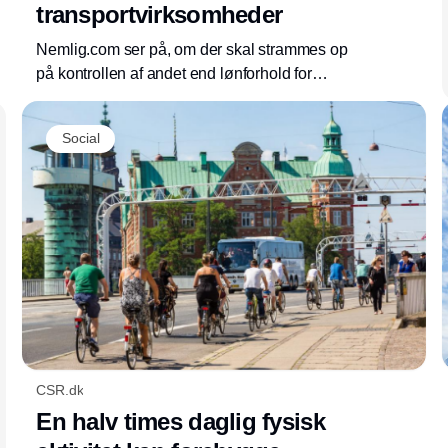
transportvirksomheder
Nemlig.com ser på, om der skal strammes op
på kontrollen af andet end lønforhold for
chaufførerne hos deres transportleverandører.
"Vi vil ikke have samarbejdspartnere med
Social
uorden i forretningsførelsen".
CSR.dk
En halv times daglig fysisk