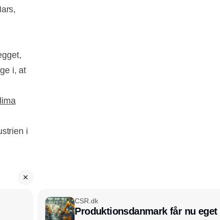
Mars,
ægget,
e i, at
klima
strien i
CSR.dk
Produktionsdanmark får nu eget