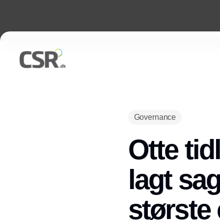
Governance
Otte ti
lagt sa
største