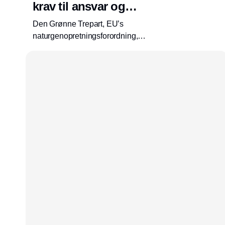
krav til ansvar og
gennemførelse
Den Grønne Trepart, EU’s
naturgenopretningsforordning,
drikkevandsbeskyttelse og pres på havmiljøet
ændrer rammerne for miljøarbejdet i Danmark.