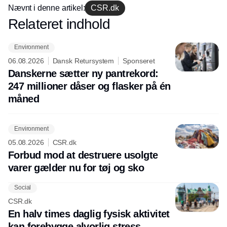
Nævnt i denne artikel:
CSR.dk
Relateret indhold
Annonce
Environment
06.08.2026
Dansk Retursystem
Sponseret
Danskerne sætter ny pantrekord:
247 millioner dåser og flasker på én
måned
Environment
05.08.2026
CSR.dk
Forbud mod at destruere usolgte
varer gælder nu for tøj og sko
Social
CSR.dk
En halv times daglig fysisk aktivitet
kan forebygge alvorlig stress