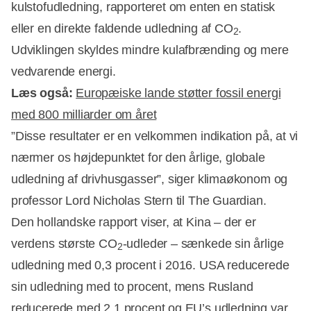
kulstofudledning, rapporteret om enten en statisk
eller en direkte faldende udledning af CO
.
2
Udviklingen skyldes mindre kulafbrænding og mere
vedvarende energi.
Læs også:
Europæiske lande støtter fossil energi
med 800 milliarder om året
”Disse resultater er en velkommen indikation på, at vi
Annonce
nærmer os højdepunktet for den årlige, globale
udledning af drivhusgasser”, siger klimaøkonom og
professor Lord Nicholas Stern til The Guardian.
Den hollandske rapport viser, at Kina – der er
verdens største CO
-udleder – sænkede sin årlige
2
udledning med 0,3 procent i 2016. USA reducerede
sin udledning med to procent, mens Rusland
reducerede med 2,1 procent og EU’s udledning var