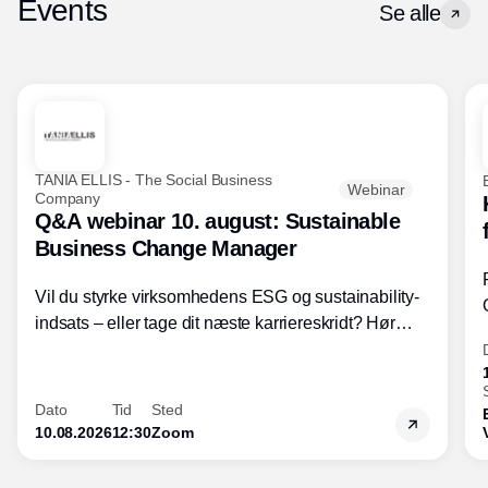
Events
Se alle
TANIA ELLIS - The Social Business
Webinar
Company
Q&A webinar 10. august: Sustainable
Business Change Manager
Vil du styrke virksomhedens ESG og sustainability-
indsats – eller tage dit næste karriereskridt? Hør
hvordan den praktiske SBCM-uddannelse med
certificering giver dig viden og handlekompetencer
inden for bæredygtig forretningsudvikling - så du
Dato
Tid
Sted
skaber værdi for både samfund og bundlinje.
10.08.2026
12:30
Zoom