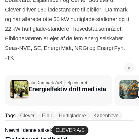
Boulevard, Esplanaden og Center Boulevard.
Clever driver 160 ladestandere til elbiler i Danmark
og har allerede otte 50 kW hurtiglade-stationer og ti
22 kW hurtiglade-standere i hovedstadsområdet.
Elbiloperatøren er ejet af de fem energiselskaber
Seas-NVE, SE, Energi Midt, NRGi og Energi Fyn.
-TK
ista Danmark A/S
Sponseret
Energieffektiv drift med ista
Tags:
Clever
Elbil
Hurtigladere
København
Nævnt i denne artikel:
CLEVER A/S