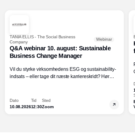
TANIA ELLIS - The Social Business
Webinar
Company
Q&A webinar 10. august: Sustainable
Business Change Manager
Vil du styrke virksomhedens ESG og sustainability-
indsats – eller tage dit næste karriereskridt? Hør
hvordan den praktiske SBCM-uddannelse med
certificering giver dig viden og handlekompetencer
inden for bæredygtig forretningsudvikling - så du
Dato
Tid
Sted
skaber værdi for både samfund og bundlinje.
10.08.2026
12:30
Zoom