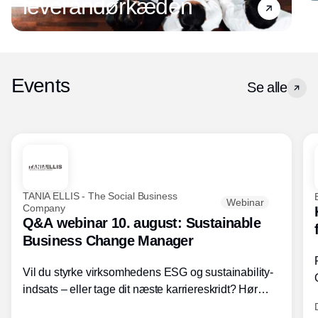
leverandørkæden
Events
Se alle
TANIA ELLIS - The Social Business
Webinar
Company
Q&A webinar 10. august: Sustainable
Business Change Manager
Vil du styrke virksomhedens ESG og sustainability-
indsats – eller tage dit næste karriereskridt? Hør
hvordan den praktiske SBCM-uddannelse med