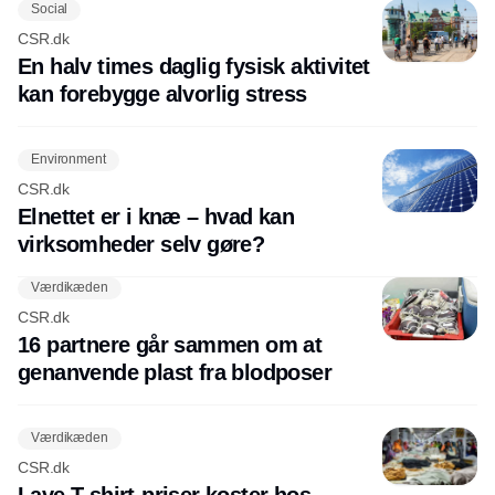
Social
CSR.dk
En halv times daglig fysisk aktivitet
kan forebygge alvorlig stress
Environment
CSR.dk
Elnettet er i knæ – hvad kan
virksomheder selv gøre?
Værdikæden
CSR.dk
16 partnere går sammen om at
genanvende plast fra blodposer
Værdikæden
CSR.dk
Lave T-shirt-priser koster hos