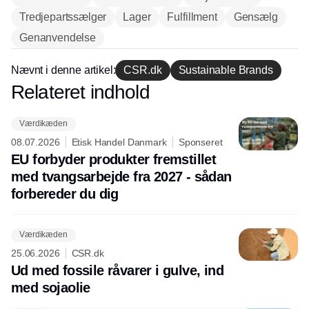
Tredjepartssælger
Lager
Fulfillment
Gensælg
Genanvendelse
Nævnt i denne artikel:
CSR.dk
Sustainable Brands
Relateret indhold
Annonce
Værdikæden
08.07.2026
Etisk Handel Danmark
Sponseret
EU forbyder produkter fremstillet
med tvangsarbejde fra 2027 - sådan
forbereder du dig
Værdikæden
25.06.2026
CSR.dk
Ud med fossile råvarer i gulve, ind
med sojaolie