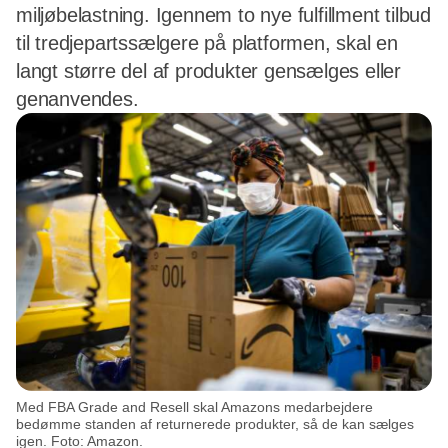
miljøbelastning. Igennem to nye fulfillment tilbud
til tredjepartssælgere på platformen, skal en
langt større del af produkter gensælges eller
genanvendes.
Med FBA Grade and Resell skal Amazons medarbejdere
bedømme standen af returnerede produkter, så de kan sælges
igen. Foto: Amazon.