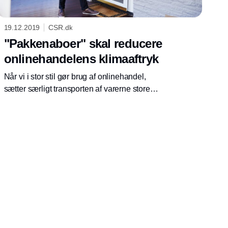
19.12.2019
CSR.dk
"Pakkenaboer" skal reducere
onlinehandelens klimaaftryk
Når vi i stor stil gør brug af onlinehandel,
sætter særligt transporten af varerne store
klimaaftryk. Et nyt koncept skal begrænse
CO2-udledningen ved pakkelevering.