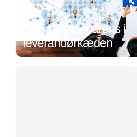
Tema: Transparens i
leverandørkæden