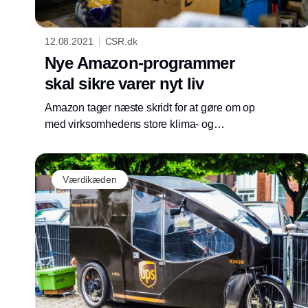
12.08.2021
CSR.dk
Nye Amazon-programmer
skal sikre varer nyt liv
Amazon tager næste skridt for at gøre om op
med virksomhedens store klima- og
miljøbelastning. Igennem to nye fulfillment
tilbud til tredjepartssælgere på platformen,
skal en langt større del af produkter
Værdikæden
gensælges eller genanvendes.