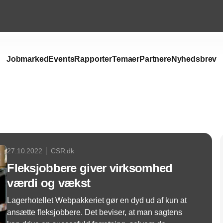
Jobmarked
Events
Rapporter
Temaer
Partnere
Nyhedsbrev
Annonce
27.10.2022
CSR.dk
Fleksjobbere giver virksomhed
værdi og vækst
Lagerhotellet Webpakkeriet gør en dyd ud af kun at
ansætte fleksjobbere. Det beviser, at man sagtens