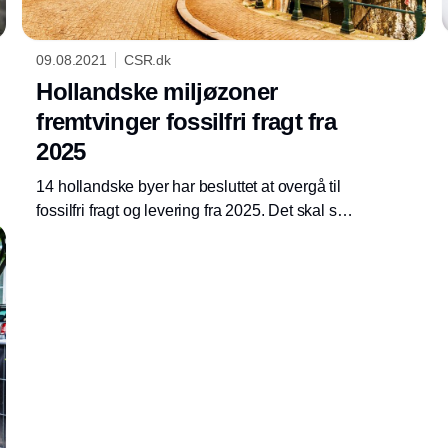
09.08.2021
CSR.dk
Hollandske miljøzoner
fremtvinger fossilfri fragt fra
2025
14 hollandske byer har besluttet at overgå til
fossilfri fragt og levering fra 2025. Det skal ske
igennem miljøzoner, der forbyder varevogne
Annonce
og lastbiler, som kører på fossile brændstoffer.
Den hollandske regering forventer, at
yderligere 30 byer også indfører forbuddet,
inden sommeren er omme.