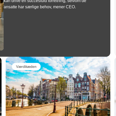
kan drive en succesfuld forretning, selvom de
ansatte har særlige behov, mener CEO.
Værdikæden