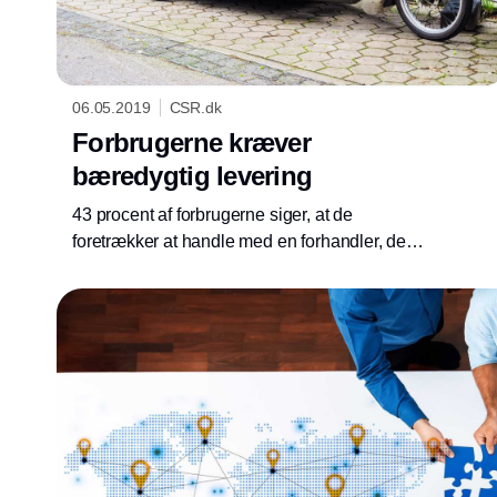
06.05.2019
CSR.dk
Forbrugerne kræver
bæredygtig levering
43 procent af forbrugerne siger, at de
foretrækker at handle med en forhandler, der
tilbyder grønne leveringsmuligheder, ifølge ny
undersøgelse. Kun 20 procent er tilfredse med
de nuværende muligheder på området.