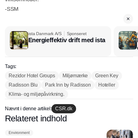
-SSM
ista Danmark A/S
Sponseret
Energieffektiv drift med ista
Tags:
Rezidor Hotel Groups
Miljømærke
Green Key
Radisson Blu
Park Inn by Radisson
Hoteller
Klima- og miljøpåvirkning.
Nævnt i denne artikel:
CSR.dk
Relateret indhold
Annonce
Environment