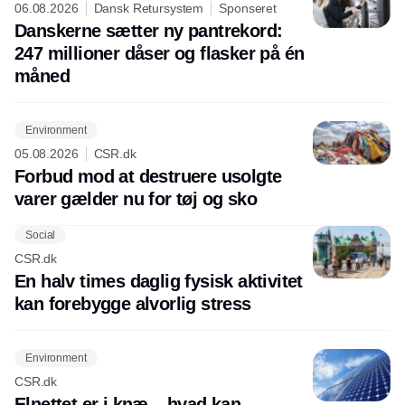
06.08.2026
Dansk Retursystem
Sponseret
Danskerne sætter ny pantrekord:
247 millioner dåser og flasker på én
måned
Environment
05.08.2026
CSR.dk
Forbud mod at destruere usolgte
varer gælder nu for tøj og sko
Social
CSR.dk
En halv times daglig fysisk aktivitet
kan forebygge alvorlig stress
Environment
CSR.dk
Elnettet er i knæ – hvad kan