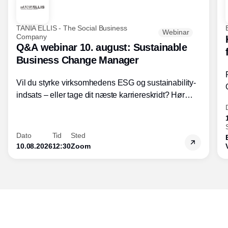
TANIA ELLIS - The Social Business
Webinar
Company
Q&A webinar 10. august: Sustainable
Business Change Manager
Vil du styrke virksomhedens ESG og sustainability-
indsats – eller tage dit næste karriereskridt? Hør
hvordan den praktiske SBCM-uddannelse med
certificering giver dig viden og handlekompetencer
inden for bæredygtig forretningsudvikling - så du
Dato
Tid
Sted
skaber værdi for både samfund og bundlinje.
10.08.2026
12:30
Zoom