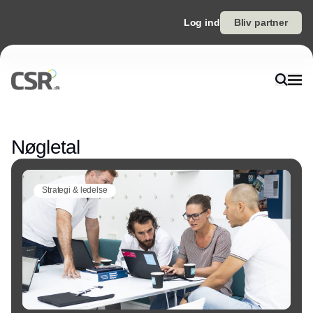
Log ind
Bliv partner
Annonce
Nøgletal
Strategi & ledelse