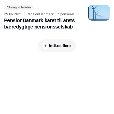
Strategi & ledelse
29.06.2021
PensionDanmark
Sponseret
PensionDanmark kåret til årets
bæredygtige pensionsselskab
Indlæs flere
Udgiver
Horisont Gruppen a/s
Strandlodsvej 44
2300 København S
Telefon:
53506060
www.horisontgruppen.dk