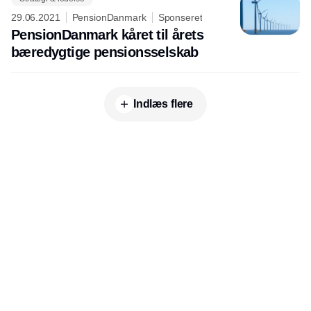
29.06.2021
PensionDanmark
Sponseret
PensionDanmark kåret til årets
bæredygtige pensionsselskab
Indlæs flere
Udgiver
Horisont Gruppen a/s
Strandlodsvej 44
2300 København S
Telefon:
53506060
www.horisontgruppen.dk