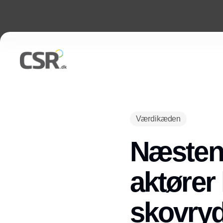
Værdikæden
Næsten 
aktører 
skovryd