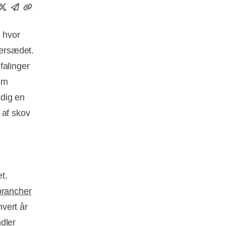
, hvor
rersædet.
falinger
som
dig en
 af skov
t.
brancher
vert år
dler