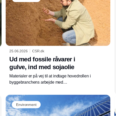
25.06.2026
CSR.dk
Ud med fossile råvarer i
gulve, ind med sojaolie
Materialer er på vej til at indtage hovedrollen i
byggebranchens arbejde med
bæredygtighed. Det mener gulvproducenten
Gerflor, som selv har udviklet løsninger med
biobaserede materialer til at erstatte fossile
Environment
råvarer.