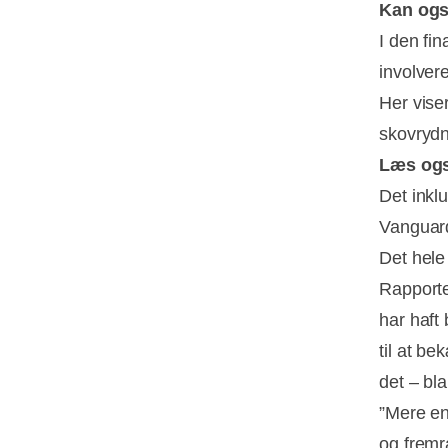
Kan ogs
I den fin
involvere
Her viser
skovrydni
Læs og
Det inkl
Vanguard
Det hele
Rapporte
har haft
til at b
det – bl
”Mere en
og fremr