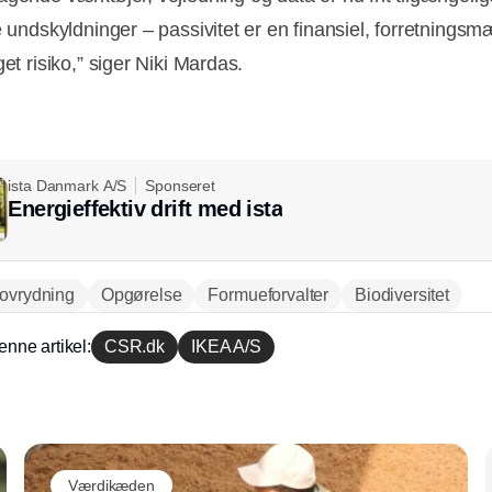
re undskyldninger – passivitet er en finansiel, forretnings
get risiko,” siger Niki Mardas.
ista Danmark A/S
Sponseret
Energieffektiv drift med ista
ovrydning
Opgørelse
Formueforvalter
Biodiversitet
enne artikel:
CSR.dk
IKEA A/S
Annonce
Værdikæden