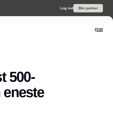
Log ind
Bliv partner
t 500-
n eneste