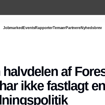
Jobmarked
Events
Rapporter
Temaer
Partnere
Nyhedsbrev
Annonce
halvdelen af Fores
har ikke fastlagt e
ningspolitik