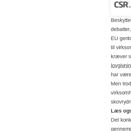
Beskytte
debatter
EU gento
til virks
kræver s
lovgivni
har være
Men trod
virksomhe
skovrydn
Læs og
Det konk
gennemgå