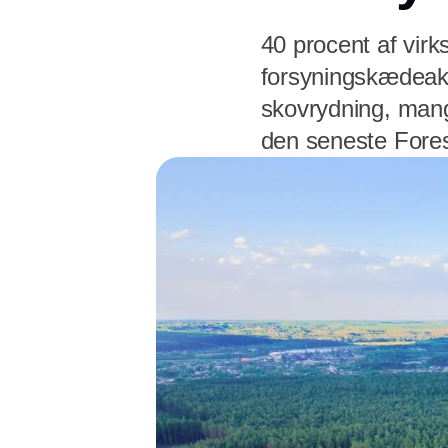
40 procent af vir
forsyningskædeaktiv
skovrydning, mangl
den seneste Fores