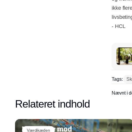
ikke fle
livsbetin
- HCL
Tags:
Sk
Nævnt i d
Relateret indhold
Værdikæden