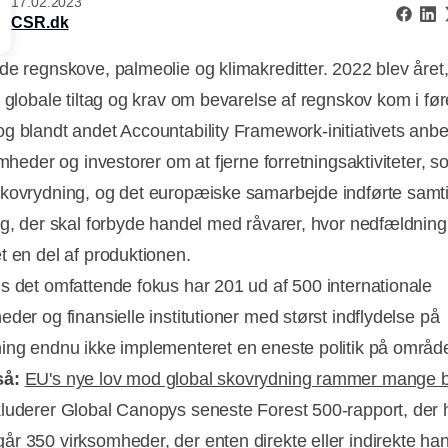
17.02.2023
CSR.dk
de regnskove, palmeolie og klimakreditter. 2022 blev året
, globale tiltag og krav om bevarelse af regnskov kom i fø
g blandt andet Accountability Framework-initiativets anbe
omheder og investorer om at fjerne forretningsaktiviteter, 
kovrydning, og det europæiske samarbejde indførte samti
ng
, der skal forbyde handel med råvarer, hvor nedfældning
t en del af produktionen.
s det omfattende fokus har 201 ud af 500 internationale
der og finansielle institutioner med størst indflydelse på
ing endnu ikke implementeret en eneste politik på område
Annonce
så:
EU's nye lov mod global skovrydning rammer mange 
luderer Global Canopys seneste Forest 500-rapport, der h
r 350 virksomheder, der enten direkte eller indirekte han