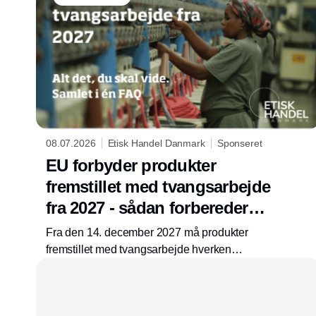
08.07.2026
Etisk Handel Danmark
Sponseret
EU forbyder produkter
fremstillet med tvangsarbejde
fra 2027 - sådan forbereder
du dig
Fra den 14. december 2027 må produkter
fremstillet med tvangsarbejde hverken
sælges, markedsføres eller eksporteres på
EU's marked. Forbuddet kan omfatte hele
produktet - også hvis tvangsarbejdet kun