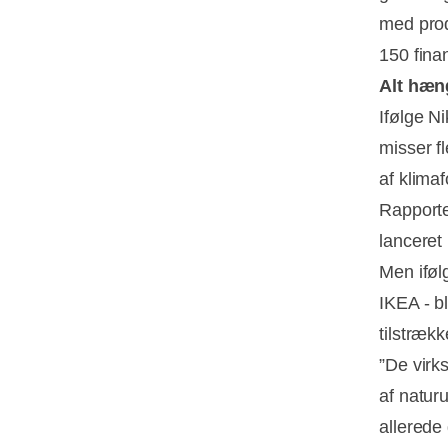
med prod
150 finan
Alt hæ
Ifølge N
misser f
af klima
Rapporte
lanceret
Men iføl
IKEA - b
tilstrækk
”De virk
af natur
allerede