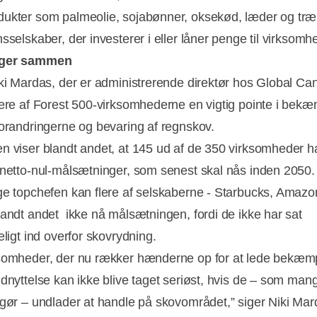
ukter som palmeolie, sojabønner, oksekød, læder og tr
sselskaber, der investerer i eller låner penge til virksomh
nger sammen
iki Mardas, der er administrerende direktør hos Global Ca
lere af Forest 500-virksomhederne en vigtig pointe i bek
forandringerne og bevaring af regnskov.
n viser blandt andet, at 145 ud af de 350 virksomheder h
 netto-nul-målsætninger, som senest skal nås inden 2050.
ge topchefen kan flere af selskaberne - Starbucks, Amazo
landt andet ikke nå målsætningen, fordi de ikke har sat
eligt ind overfor skovrydning.
somheder, der nu rækker hænderne op for at lede bekæm
udnyttelse kan ikke blive taget seriøst, hvis de – som man
 gør – undlader at handle på skovområdet,” siger Niki Mar