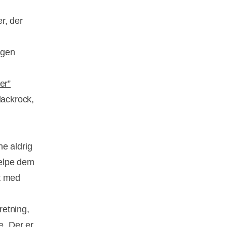
er, der
ngen
er”
lackrock,
e aldrig
jælpe dem
t med
retning,
e. Der er