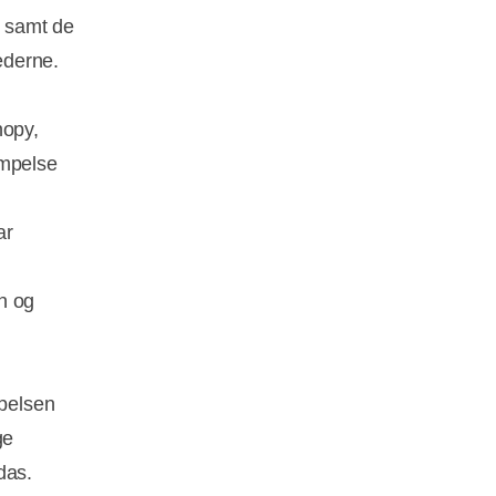
æ samt de
ederne.
nopy,
æmpelse
ar
n og
pelsen
ge
das.