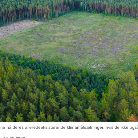
ne nå deres alleredeeksisterende klimamålsætninger, hvis de ikke også 