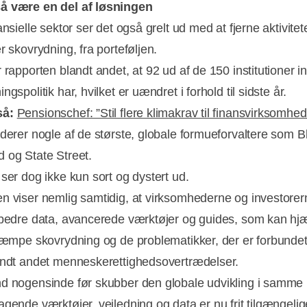
å være en del af løsningen
ansielle sektor ser det også grelt ud med at fjerne aktivitet
r skovrydning, fra porteføljen.
 rapporten blandt andet, at 92 ud af de 150 institutioner i
ngspolitik har, hvilket er uændret i forhold til sidste år.
så:
Pensionschef: ”Stil flere klimakrav til finansvirksomhed
uderer nogle af de største, globale formueforvaltere som B
 og State Street.
 ser dog ikke kun sort og dystert ud.
n viser nemlig samtidig, at virksomhederne og investorern
 bedre data, avancerede værktøjer og guides, som kan h
ekæmpe skovrydning og de problematikker, der er forbunde
andt andet menneskerettighedsovertrædelser.
d nogensinde før skubber den globale udvikling i samme 
agende værktøjer, vejledning og data er nu frit tilgængelig