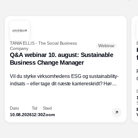
TANIA ELLIS - The Social Business
Webinar
Company
Q&A webinar 10. august: Sustainable
Business Change Manager
Vil du styrke virksomhedens ESG og sustainability-
indsats – eller tage dit næste karriereskridt? Hør
hvordan den praktiske SBCM-uddannelse med
certificering giver dig viden og handlekompetencer
inden for bæredygtig forretningsudvikling - så du
Dato
Tid
Sted
skaber værdi for både samfund og bundlinje.
10.08.2026
12:30
Zoom