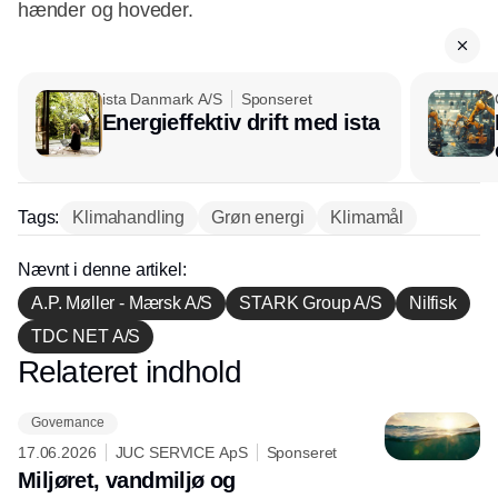
hænder og hoveder.
ista Danmark A/S
Sponseret
Energieffektiv drift med ista
Tags:
Klimahandling
Grøn energi
Klimamål
Nævnt i denne artikel:
A.P. Møller - Mærsk A/S
STARK Group A/S
Nilfisk
TDC NET A/S
Relateret indhold
Annonce
Governance
17.06.2026
JUC SERVICE ApS
Sponseret
Miljøret, vandmiljø og