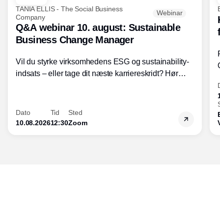
TANIA ELLIS - The Social Business
Webinar
Company
Q&A webinar 10. august: Sustainable
Business Change Manager
Vil du styrke virksomhedens ESG og sustainability-
indsats – eller tage dit næste karriereskridt? Hør
hvordan den praktiske SBCM-uddannelse med
certificering giver dig viden og handlekompetencer
inden for bæredygtig forretningsudvikling - så du
Dato
Tid
Sted
skaber værdi for både samfund og bundlinje.
10.08.2026
12:30
Zoom