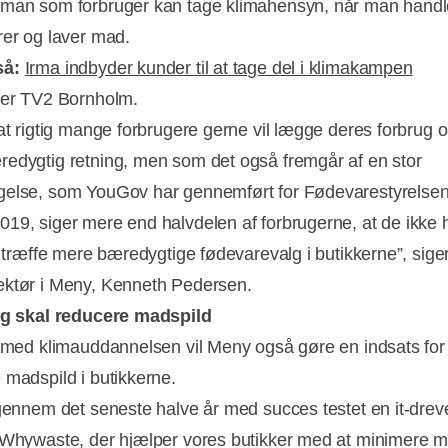
man som forbruger kan tage klimahensyn, når man handl
rer og laver mad.
så:
Irma indbyder kunder til at tage del i klimakampen
ver TV2 Bornholm.
 at rigtig mange forbrugere gerne vil lægge deres forbrug 
edygtig retning, men som det også fremgår af en stor
Annonce
else, som YouGov har gennemført for Fødevarestyrelsen i
19, siger mere end halvdelen af forbrugerne, at de ikke 
at træffe mere bæredygtige fødevarevalg i butikkerne”, sige
ktør i Meny, Kenneth Pedersen.
ng skal reducere madspild
t med klimauddannelsen vil Meny også gøre en indsats for
 madspild i butikkerne.
igennem det seneste halve år med succes testet en it-drev
 Whywaste, der hjælper vores butikker med at minimere m