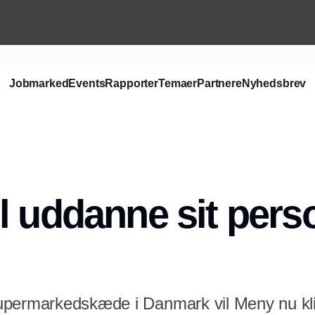
Jobmarked
Events
Rapporter
Temaer
Partnere
Nyhedsbrev
Annonce
l uddanne sit perso
upermarkedskæde i Danmark vil Meny nu k