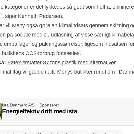
le kategorier er det lykkedes så godt som helt at eliminere
”, siger Kenneth Pedersen.
r vil Meny også gøre en klimaindsats gennem skiltning o
ion på sociale medier, udfasning af visse særligt klimabel
ye emballager og pakningsstørrelser, ligesom indsatsen for
 butikkens CO2-forbrug fortsættes.
så:
Føtex erstatter 87 tons plastik med alternativer
limatiltag vil gælde i alle Menys butikker rundt om i Danm
ista Danmark A/S
Sponseret
Energieffektiv drift med ista