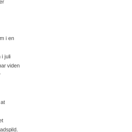
er
om i en
 juli
har viden
r
 at
et
adspild.