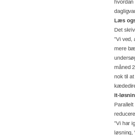
hvordan 
dagligva
Læs og
Det skri
”Vi ved,
mere bær
undersøg
måned 20
nok til 
kædedire
It-løsni
Parallel
reducere
”Vi har 
løsning,