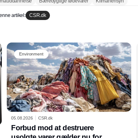
imauddannelse
Bæredygtige fødevarer
Klimahensyn
enne artikel:
CSR.dk
Annonce
Environment
05.08.2026
CSR.dk
Forbud mod at destruere
usolgte varer gælder nu for