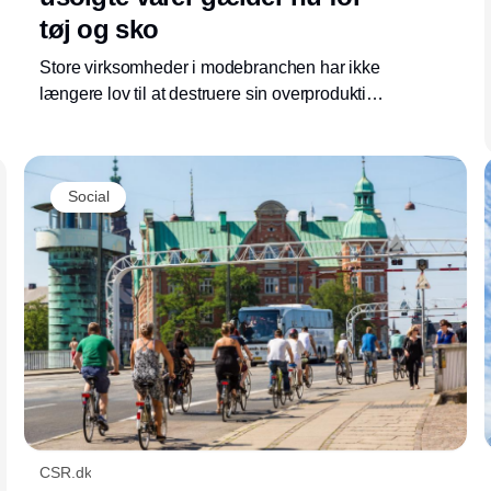
tøj og sko
Store virksomheder i modebranchen har ikke
længere lov til at destruere sin overproduktion.
Som en del af ecodesign-forordningen er
krævende regler trådt i kraft, som presser
virksomhederne længere op i
Social
affaldshierarkiet.
CSR.dk