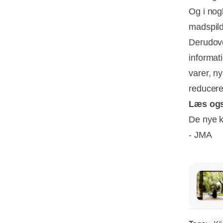
Og i nog
madspild
Derudove
informat
varer, n
reducere
Læs og
De nye k
- JMA