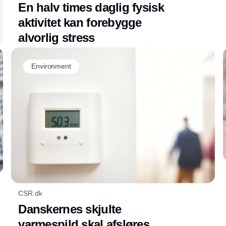
En halv times daglig fysisk
aktivitet kan forebygge
alvorlig stress
Environment
CSR.dk
Danskernes skjulte
varmespild skal afsløres