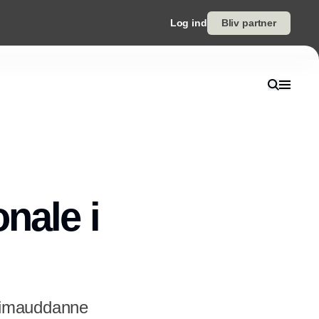
Log ind
Bliv partner
nale i
limauddanne