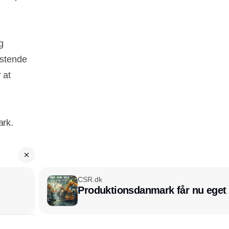
g
astende
 at
ark.
CSR.dk
Produktionsdanmark får nu eget