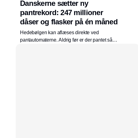
Danskerne sætter ny
pantrekord: 247 millioner
dåser og flasker på én måned
Hedebølgen kan aflæses direkte ved
pantautomaterne. Aldrig før er der pantet så
mange flasker og dåser på én måned. I juli
2026 satte danskerne ny rekord ved at pante
247 mio. emballager. Det er en stigning på 10
% i forhold til juli 2025. Danskernes gode
pantvaner har sikret, at de tomme dåser og
flasker kommer retur og genanvendes til nye
dåser og flasker igen.