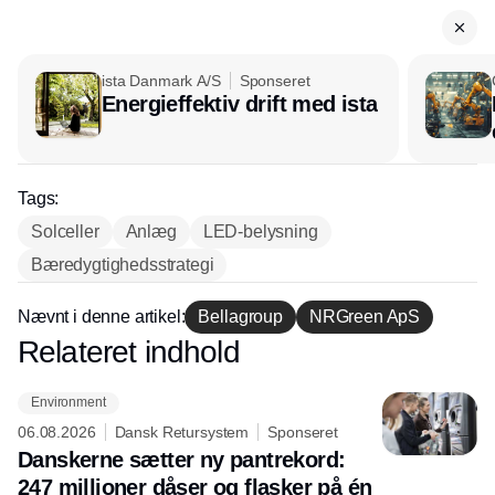
ista Danmark A/S
Sponseret
Energieffektiv drift med ista
Tags:
Solceller
Anlæg
LED-belysning
Bæredygtighedsstrategi
Nævnt i denne artikel:
Bellagroup
NRGreen ApS
Relateret indhold
Annonce
Environment
06.08.2026
Dansk Retursystem
Sponseret
Danskerne sætter ny pantrekord:
247 millioner dåser og flasker på én