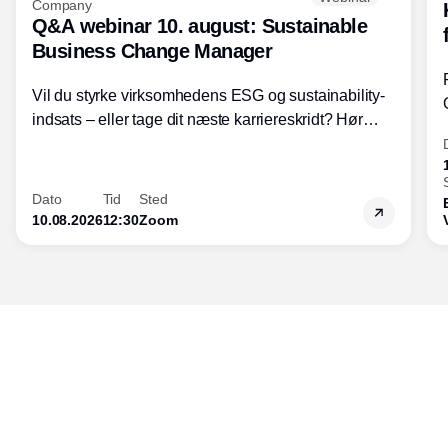
Company
Q&A webinar 10. august: Sustainable
Business Change Manager
Vil du styrke virksomhedens ESG og sustainability-
indsats – eller tage dit næste karriereskridt? Hør
hvordan den praktiske SBCM-uddannelse med
certificering giver dig viden og handlekompetencer
inden for bæredygtig forretningsudvikling - så du
Dato
Tid
Sted
skaber værdi for både samfund og bundlinje.
10.08.2026
12:30
Zoom
Udgiver