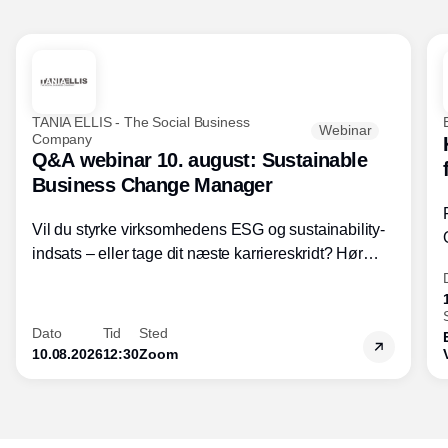
TANIA ELLIS - The Social Business
Webinar
Company
Q&A webinar 10. august: Sustainable
Business Change Manager
Vil du styrke virksomhedens ESG og sustainability-
indsats – eller tage dit næste karriereskridt? Hør
hvordan den praktiske SBCM-uddannelse med
certificering giver dig viden og handlekompetencer
inden for bæredygtig forretningsudvikling - så du
Dato
Tid
Sted
skaber værdi for både samfund og bundlinje.
10.08.2026
12:30
Zoom