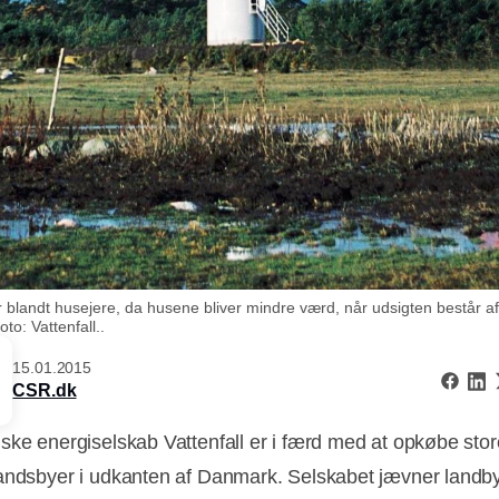
blandt husejere, da husene bliver mindre værd, når udsigten består af
o: Vattenfall..
15.01.2015
CSR.dk
ske energiselskab Vattenfall er i færd med at opkøbe stor
andsbyer i udkanten af Danmark. Selskabet jævner landb