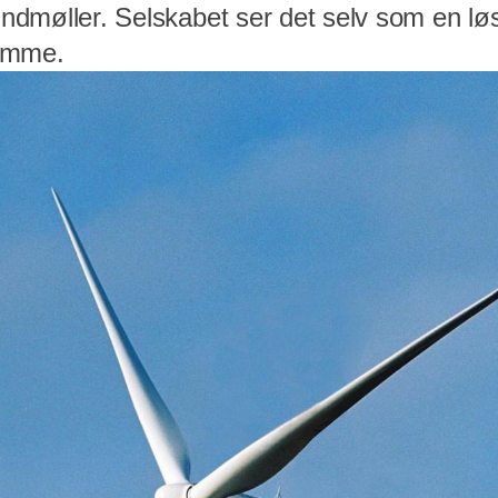
vindmøller. Selskabet ser det selv som en lø
omme.