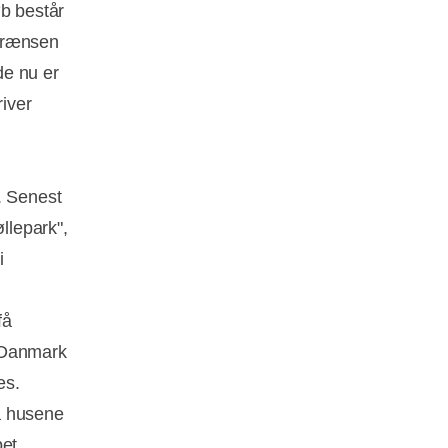
øb består
 grænsen
e nu er
river
. Senest
llepark",
i
få
i Danmark
es.
a husene
bet