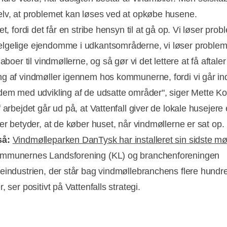
lv, at problemet kan løses ved at opkøbe husene.
et, fordi det får en stribe hensyn til at gå op. Vi løser prob
gelige ejendomme i udkantsområderne, vi løser proble
naboer til vindmøllerne, og så gør vi det lettere at få aftale
g af vindmøller igennem hos kommunerne, fordi vi går in
dem med udvikling af de udsatte områder", siger Mette Ko
 arbejdet går ud på, at Vattenfall giver de lokale husejere
der betyder, at de køber huset, når vindmøllerne er sat op.
så:
Vindmølleparken DanTysk har installeret sin sidste mø
mmunernes Landsforening (KL) og branchenforeningen
eindustrien, der står bag vindmøllebranchens flere hundr
, ser positivt på Vattenfalls strategi.