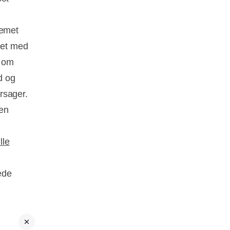
lemet
met med
r om
d og
rsager.
 en
lle
ede