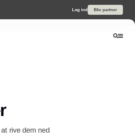
Log ind
Bliv partner
r
 at rive dem ned