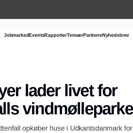
Jobmarked
Events
Rapporter
Temaer
Partnere
Nyhedsbrev
Annonce
r lader livet for
alls vindmølleparke
ttenfall opkøber huse i Udkantsdanmark for