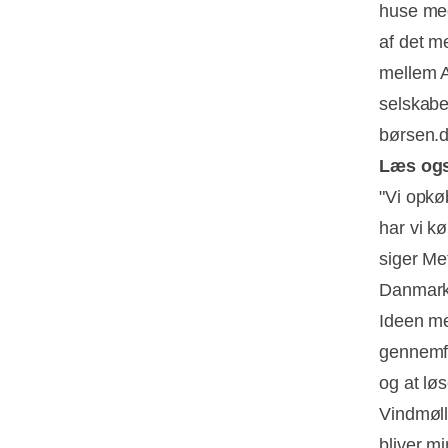
huse med
af det m
mellem 
selskabet
børsen.d
Læs og
"Vi opkø
har vi kø
siger Me
Danmark f
Ideen me
gennemfø
og at lø
Vindmøll
bliver m