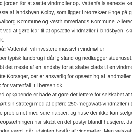
 jorden for at sætte vindmøller op. Vattenfalls seneste k
este af landsbyen Kølby, som ligger i Nørrekær Enge på
Aalborg Kommune og Vesthimmerlands Kommune. Allered
 ved at gøre klar til at opsætte vindmøller i landsbyen, sk
k.
så:
Vattenfall vil investere massivt i vindmøller
ber typisk landbrug i dårlig stand og nedlægger stuehuset
bt det meste af en landsby for at skabe plads til en vindmø
tte Korsager, der er ansvarlig for opsætning af landmøller 
Annonce
or Vattenfall, til børsen.dk.
d opkøbende er både at gøre det lettere for selskabet at 
rt sin strategi med at opføre 250-megawatt-vindmøller 
se problemet med sure naboer, og huse der ikke kan sælg
eopsætningen har skabt en del postyr blandt husejere, d
indre værd, når udsigten består af vindmøller. Men selska