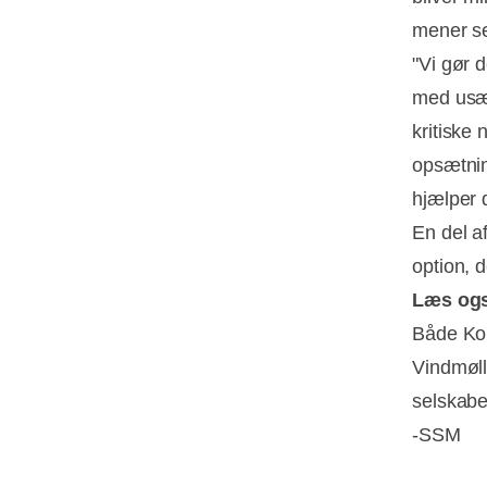
mener se
"Vi gør d
med usæl
kritiske 
opsætnin
hjælper 
En del af
option, 
Læs og
Både Ko
Vindmøll
selskaber
-SSM