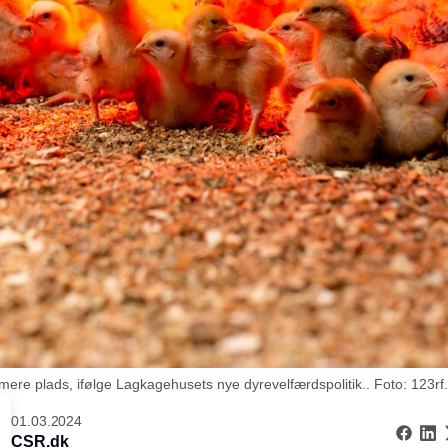
ere plads, ifølge Lagkagehusets nye dyrevelfærdspolitik.. Foto: 123r
01.03.2024
CSR.dk