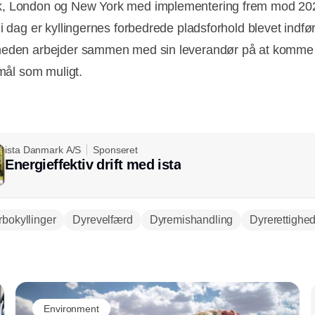
, London og New York med implementering frem mod 20
i dag er kyllingernes forbedrede pladsforhold blevet indfør
heden arbejder sammen med sin leverandør på at komme
 mål som muligt.
ista Danmark A/S
Sponseret
Energieffektiv drift med ista
rbokyllinger
Dyrevelfærd
Dyremishandling
Dyrerettighe
Annonce
Environment