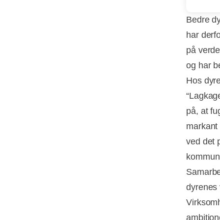
Bedre dy
har derfo
på verde
og har b
Hos dyre
“Lagkage
på, at fu
markant 
ved det 
kommuni
Samarbej
dyrenes 
Virksomh
ambition