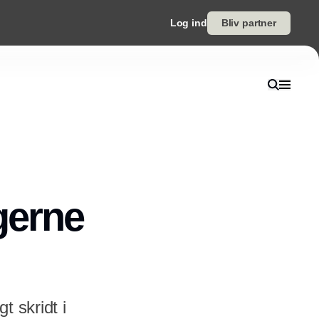
Log ind
Bliv partner
gerne
t skridt i