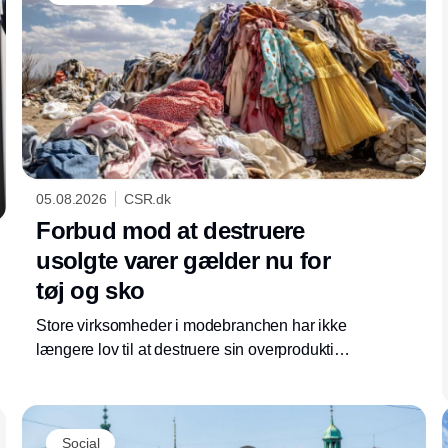
05.08.2026
CSR.dk
Forbud mod at destruere
usolgte varer gælder nu for
tøj og sko
Store virksomheder i modebranchen har ikke
længere lov til at destruere sin overproduktion.
Som en del af ecodesign-forordningen er
krævende regler trådt i kraft, som presser
virksomhederne længere op i
Social
affaldshierarkiet.