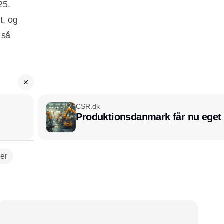
25.
t, og
 så
CSR.dk
Produktionsdanmark får nu eget
der