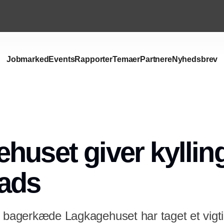
Jobmarked
Events
Rapporter
Temaer
Partnere
Nyhedsbrev
Annonce
huset giver kyllin
lads
 bagerkæde Lagkagehuset har taget et vigtig