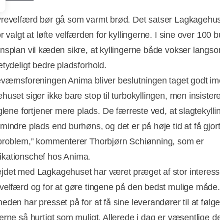
revelfærd bør gå som varmt brød. Det satser Lagkagehu
r valgt at løfte velfærden for kyllingerne. I sine over 100 b
nsplan vil kæden sikre, at kyllingerne både vokser lang
etydeligt bedre pladsforhold.
værnsforeningen Anima bliver beslutningen taget godt i
huset siger ikke bare stop til turbokyllingen, men insister
glene fortjener mere plads. De færreste ved, at slagtekylli
mindre plads end burhøns, og det er på høje tid at få gjor
Annonce
problem,” kommenterer Thorbjørn Schiønning, som er
kationschef hos Anima.
det med Lagkagehuset har været præget af stor interess
velfærd og for at gøre tingene på den bedst mulige måde.
eden har presset på for at få sine leverandører til at føl
erne så hurtigt som muligt. Allerede i dag er væsentlige de