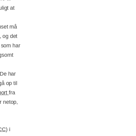
ligt at
uset må
, og det
, som har
angsomt
 De har
å op til
port
fra
r netop,
CC
) i