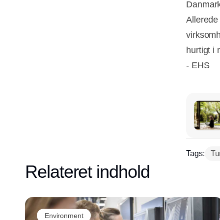
Danmark
Allerede 
virksom
hurtigt i
- EHS
Tags:
Tu
Relateret indhold
Environment