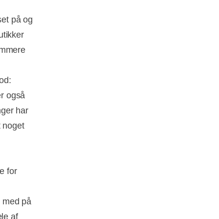
set på og
utikker
sommere
mod:
er også
nger har
t noget
e for
ge med på
le af