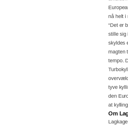
European
nå helt i
“Det er 
stille si
skyldes 
magten ti
tempo. D
Turbokyll
overvæld
tyve kyl
den Euro
at kylli
Om Lag
Lagkage