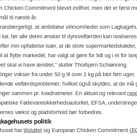
 Chicken Commitment blevet indfriet, men det er først mu
 mål til næste år.
brandærgerligt, at ambitiøse virksomheder som Lagkageh
g i kø, før alle deres ønsker til dyrevelfærden kan realiseres
efter min opfattelse især, at de store supermarkedskæder
l at flytte markedet, har valgt at gøre for lidt og i et for l
et skal vi have ændret,” slutter Thorbjørn Schiønning.
inger vokser fra under 50 g til over 2 kg på blot fem uger.
ende velfærdsproblemer, hvilket også skyldes, at de må g
linger sammen pr. kvadratmeter. En aktuel og relevant
rap
pæiske Fødevaresikkerhedsautoritet, EFSA, understrege
ngernes vækst og pladsforhold bør forbedres.
kagehusets politik
huset har
tilsluttet
sig European Chicken Commitment (
E