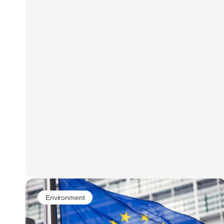
247 mio. emballager. Det er en stigning på 10
% i forhold til juli 2025. Danskernes gode
pantvaner har sikret, at de tomme dåser og
flasker kommer retur og genanvendes til nye
dåser og flasker igen.
Environment