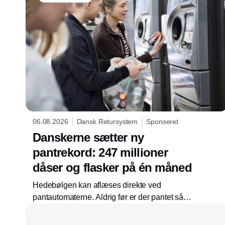
06.08.2026
Dansk Retursystem
Sponseret
Danskerne sætter ny
pantrekord: 247 millioner
dåser og flasker på én måned
Hedebølgen kan aflæses direkte ved
pantautomaterne. Aldrig før er der pantet så
mange flasker og dåser på én måned. I juli
2026 satte danskerne ny rekord ved at pante