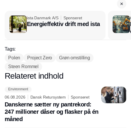
ista Danmark A/S
Sponseret
Energieffektiv drift med ista
Tags:
Polen
Project Zero
Grøn omstilling
Steen Rommel
Relateret indhold
Annonce
Environment
06.08.2026
Dansk Retursystem
Sponseret
Danskerne sætter ny pantrekord:
247 millioner dåser og flasker på én
måned