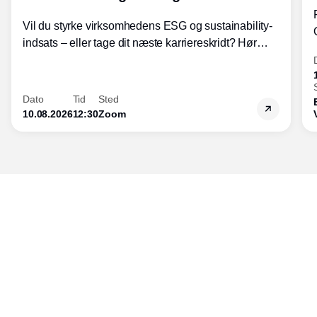
Vil du styrke virksomhedens ESG og sustainability-
indsats – eller tage dit næste karriereskridt? Hør
hvordan den praktiske SBCM-uddannelse med
certificering giver dig viden og handlekompetencer
inden for bæredygtig forretningsudvikling - så du
Dato
Tid
Sted
skaber værdi for både samfund og bundlinje.
10.08.2026
12:30
Zoom
Udgiver
Horisont Gruppen a/s
Strandlodsvej 44
2300 København S