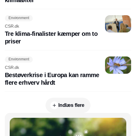
Environment
CSR.dk
Tre klima-finalister kæmper om to
priser
Environment
CSR.dk
Bestøverkrise i Europa kan ramme
flere erhverv hårdt
Indlæs flere
Annonce