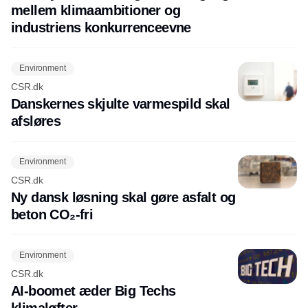
mellem klimaambitioner og
industriens konkurrenceevne
Environment
CSR.dk
Danskernes skjulte varmespild skal
afsløres
Environment
CSR.dk
Ny dansk løsning skal gøre asfalt og
beton CO₂-fri
Environment
CSR.dk
AI-boomet æder Big Techs
klimaløfter