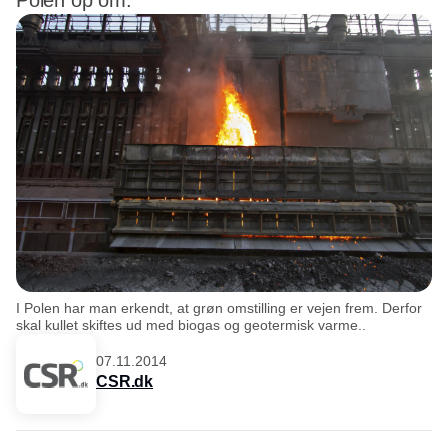
Polen op om.
I Polen har man erkendt, at grøn omstilling er vejen frem. Derfor
skal kullet skiftes ud med biogas og geotermisk varme..
07.11.2014
CSR.dk