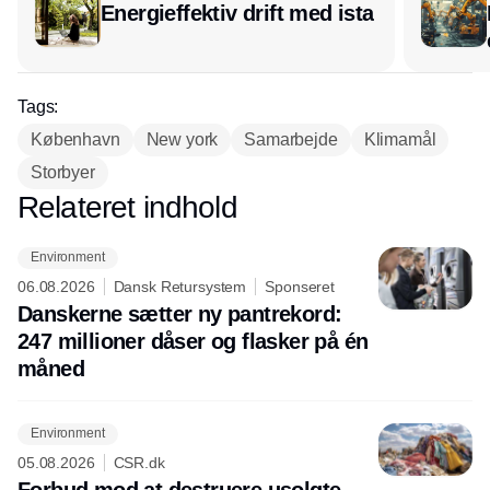
Energieffektiv drift med ista
Tags:
København
New york
Samarbejde
Klimamål
Storbyer
Relateret indhold
Annonce
Environment
06.08.2026
Dansk Retursystem
Sponseret
Danskerne sætter ny pantrekord:
247 millioner dåser og flasker på én
måned
Environment
05.08.2026
CSR.dk
Forbud mod at destruere usolgte