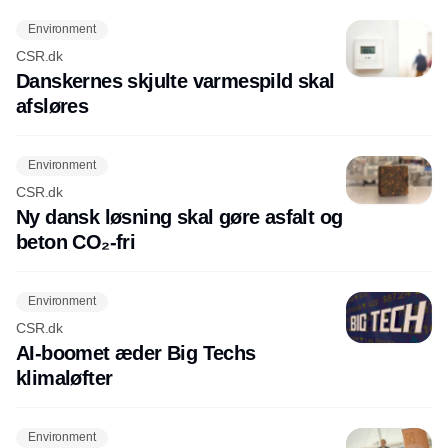
Environment
CSR.dk
Danskernes skjulte varmespild skal
afsløres
Environment
CSR.dk
Ny dansk løsning skal gøre asfalt og
beton CO₂-fri
Environment
CSR.dk
AI-boomet æder Big Techs
klimaløfter
Environment