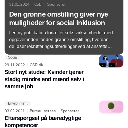
31.01.2024
Cabi
Sponseret
Den grønne omstilling giver nye
muligheder for social inklusion
I en ny publikation fortæller seks virksomheder med
opgaver inden for den grønne omstilling, hvordan
de løser rekrutteringsudfordringer ved at ansætte
mennesker fra kanten af arbejdsmarkedet.
Social
29.11.2022
CSR.dk
Stort nyt studie: Kvinder tjener
stadig mindre end mænd selv i
samme job
Environment
03.02.2021
Bureau Veritas
Sponseret
Efterspørgsel på bæredygtige
kompetencer