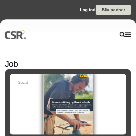
Log ind
Bliv partner
Annonce
Job
Social