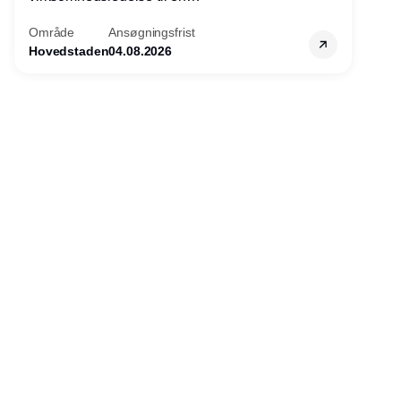
konkurrencefordel for danske
Område
Ansøgningsfrist
virksomheder?
Hovedstaden
04.08.2026
Annonce
Udgiver
Horisont Gruppen a/s
Strandlodsvej 44
2300 København S
Telefon:
53506060
www.horisontgruppen.dk
Indhold
Environment
Strategi og
Partnere