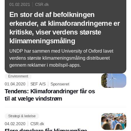
01.02.2021
CSR.dk
En stor del af befolkningen
erkender, at klimaforandringerne er
kritiske, viser verdens største
klimameningsmåling
UNDP har sammen med University of Oxford lavet
verdens største klimameningsmåling distribueret
gennem reklamer i mobilspil-apps.
Environment
01.04.2020
SEF A/S
Sponseret
Tendens: Klimaforandringer får os
til at vælge vindstrøm
Strategi & ledelse
04.02.2020
CSR.dk