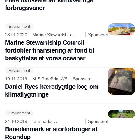
Flere danskere får klimavenlige
forbrugsvaner
Environment
23.01.2020
Marine Stewardship
Sponseret
Council
Marine Stewardship Council
fordobler finansiering af fond til
beskyttelse af vores oceaner
Environment
Annonce
19.11.2019
KLS PurePrint A/S
Sponseret
Daniel Ryes bæredygtige bog om
klimaflygtninge
Environment
24.10.2019
Danmarks
Sponseret
Naturfredningsforening
Banedanmark er storforbruger af
Roundup