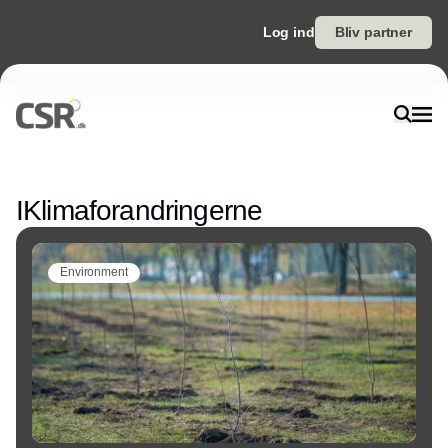
Log ind
Bliv partner
Annonce
IKlimaforandringerne
Environment