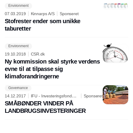
Environment
Annonce
07.03.2019
Kinnarps A/S
Sponseret
Stofrester ender som unikke
taburetter
Environment
19.10.2018
CSR.dk
Ny kommission skal styrke verdens
evne til at tilpasse sig
klimaforandringerne
Governance
14.12.2017
IFU - Investeringsfonden
Sponseret
for Udviklingslande
SMÅBØNDER VINDER PÅ
LANDBRUGSINVESTERINGER
Annonce