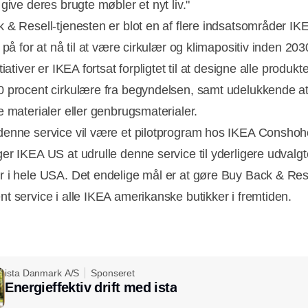
give deres brugte møbler et nyt liv."
 & Resell-tjenesten er blot en af flere indsatsområder IK
 på for at nå til at være cirkulær og klimapositiv inden 203
tiativer er IKEA fortsat forpligtet til at designe alle produkter
 procent cirkulære fra begyndelsen, samt udelukkende a
e materialer eller genbrugsmaterialer.
enne service vil være et pilotprogram hos IKEA Consho
er IKEA US at udrulle denne service til yderligere udvalgt
 i hele USA. Det endelige mål er at gøre Buy Back & Resel
t service i alle IKEA amerikanske butikker i fremtiden.
ista Danmark A/S
Sponseret
Energieffektiv drift med ista