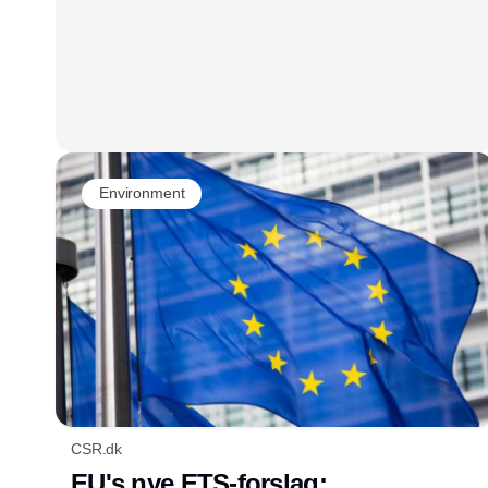
Environment
CSR.dk
EU's nye ETS-forslag: