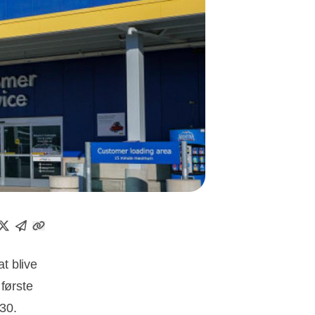
t blive
første
 30.