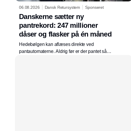
06.08.2026
Dansk Retursystem
Sponseret
Danskerne sætter ny
pantrekord: 247 millioner
dåser og flasker på én måned
Hedebølgen kan aflæses direkte ved
pantautomaterne. Aldrig før er der pantet så
mange flasker og dåser på én måned. I juli
2026 satte danskerne ny rekord ved at pante
247 mio. emballager. Det er en stigning på 10
% i forhold til juli 2025. Danskernes gode
pantvaner har sikret, at de tomme dåser og
flasker kommer retur og genanvendes til nye
dåser og flasker igen.