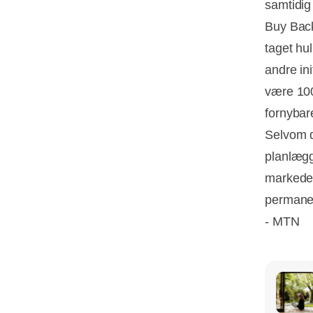
samtidig 
Buy Back
taget hul
andre ini
være 100
fornybar
Selvom d
planlægg
markeder
permanen
- MTN