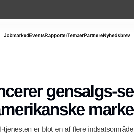
Jobmarked
Events
Rapporter
Temaer
Partnere
Nyhedsbrev
Annonce
ncerer gensalgs-se
amerikanske mark
tjenesten er blot en af flere indsatsområde