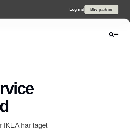
Log ind
Bliv partner
rvice
ed
r IKEA har taget