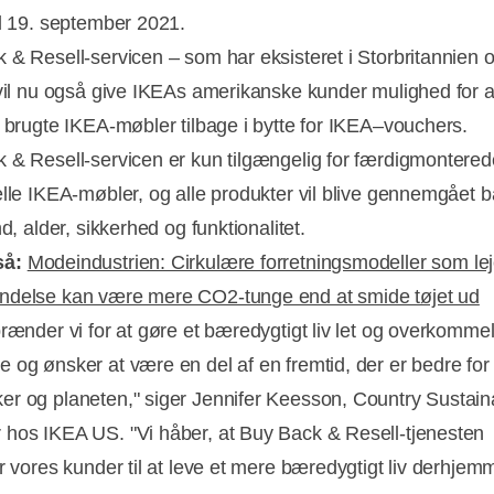
il 19. september 2021.
 & Resell-servicen – som har eksisteret i Storbritannien og
 vil nu også give IKEAs amerikanske kunder mulighed for 
t brugte IKEA-møbler tilbage i bytte for IKEA–vouchers.
 & Resell-servicen er kun tilgængelig for færdigmontered
elle IKEA-møbler, og alle produkter vil blive gennemgået b
nd, alder, sikkerhed og funktionalitet.
Annonce
så:
Modeindustrien: Cirkulære forretningsmodeller som le
delse kan være mere CO2-tunge end at smide tøjet ud
rænder vi for at gøre et bæredygtigt liv let og overkommeli
 og ønsker at være en del af en fremtid, der er bedre fo
r og planeten," siger Jennifer Keesson, Country Sustaina
hos IKEA US. "Vi håber, at Buy Back & Resell-tjenesten
er vores kunder til at leve et mere bæredygtigt liv derhjem