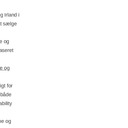
 Irland i
at sælge
e og
aseret
je og
gt for
r både
bility
me og