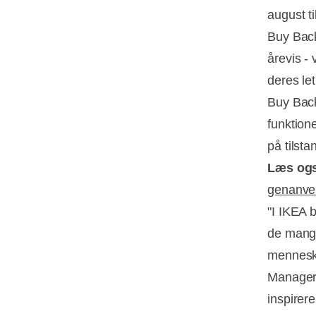
august t
Buy Back
årevis -
deres le
Buy Back
funktion
på tilsta
Læs og
genanven
"I IKEA b
de mange
menneske
Manager 
inspirer