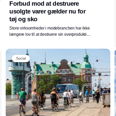
Forbud mod at destruere
usolgte varer gælder nu for
tøj og sko
Store virksomheder i modebranchen har ikke
længere lov til at destruere sin overproduktion.
Som en del af ecodesign-forordningen er
krævende regler trådt i kraft, som presser
virksomhederne længere op i
Social
affaldshierarkiet.