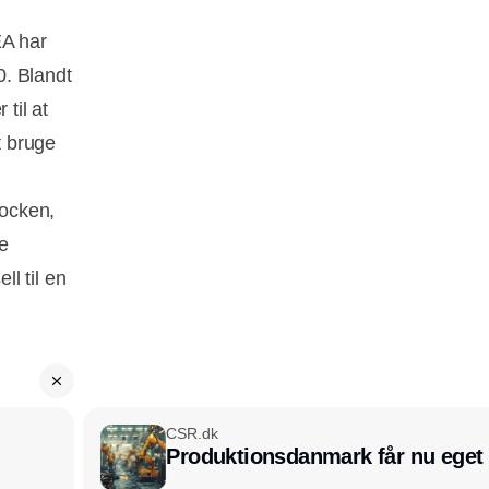
EA har
0. Blandt
 til at
t bruge
hocken,
e
l til en
CSR.dk
Produktionsdanmark får nu eget