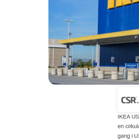
IKEA US 
en cirku
gang i U