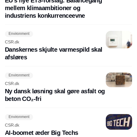
EU's nye ETS-forslag: Balancegang
mellem klimaambitioner og
industriens konkurrenceevne
Environment
CSR.dk
Danskernes skjulte varmespild skal
afsløres
Environment
CSR.dk
Ny dansk løsning skal gøre asfalt og
beton CO₂-fri
Environment
CSR.dk
AI-boomet æder Big Techs