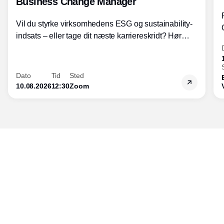
Business Change Manager
Vil du styrke virksomhedens ESG og sustainability-
indsats – eller tage dit næste karriereskridt? Hør
hvordan den praktiske SBCM-uddannelse med
certificering giver dig viden og handlekompetencer
inden for bæredygtig forretningsudvikling - så du
Dato
Tid
Sted
skaber værdi for både samfund og bundlinje.
10.08.2026
12:30
Zoom
Udgiver
Horisont Gruppen a/s
Strandlodsvej 44