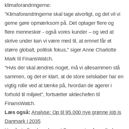
klimaforandringerne:
"Klimaforandringerne skal tage alvorligt, og det vil vi
gerne gøre opmærksom på. Det optager flere og
flere mennesker - også vores kunder – og ved at
Annonce
skrive under kan vi være med til, at emnet får et
større globalt, politisk fokus," siger Anne Charlotte
Mark til FinansWatch.
"Hvis der skal ændres noget, må vi allesammen stå
sammen, og det er klart, at de store selskaber har en
vigtig rolle ved at tænke på, hvordan de agerer i
forhold til miljøet”, fortsætter aktiechefen til
FinansWatch.
Læs også:
A
nalyse: Op til 95.000 nye grønne job is
Danmark i 2035