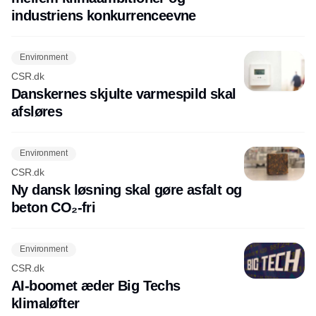
industriens konkurrenceevne
Environment
CSR.dk
Danskernes skjulte varmespild skal
afsløres
Environment
CSR.dk
Ny dansk løsning skal gøre asfalt og
beton CO₂-fri
Environment
CSR.dk
AI-boomet æder Big Techs
klimaløfter