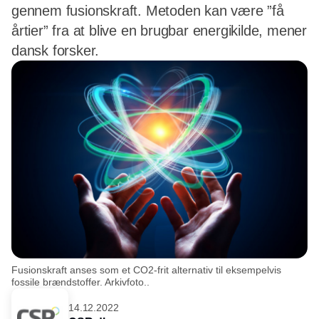
gennem fusionskraft. Metoden kan være ”få
årtier” fra at blive en brugbar energikilde, mener
dansk forsker.
Fusionskraft anses som et CO2-frit alternativ til eksempelvis
fossile brændstoffer. Arkivfoto..
14.12.2022