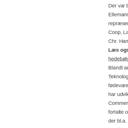
Der var 
Elleman
repræsen
Coop, La
Chr. Ha
Læs og
hedebøl
Blandt a
Teknolog
fødevaret
har udvi
Commerc
fortalte
der bl.a