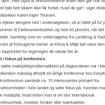
r dem, men også at virksomhederne enten ikke gør nok ve
ert fald helt sikkert ikke får fortalt, hvad de gør", siger direk
Annonce
eBanken Karen-Inger Thorsen.
 dykker længere ned i undersøgelsen, så er tallet på 52 p
kommer til Fødevareindustrien og hele 63 procent, når det
ddet. Samtidig viser en undersøgelse fra Landbrug & Fød
ocent af forbrugerne mener, at Klima & Miljø bør være den
 topprioritet for regeringen de næste fire år.
d i fokus på konference
 sætte madspildsproblematikken på dagsordenen var i fok
Banken mandag afholdt sin årlige konference hos Easyfo
 Konferencen samlede ca. 70 interessenter primært fra
virksomheder i hele landet og satte fokus på, hvordan m
madspild, hvad enten man er en stor international
virksomhed, minister, forsker eller iværksætter.