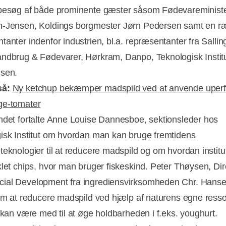
besøg af både prominente gæster såsom Fødevareminist
n-Jensen, Koldings borgmester Jørn Pedersen samt en r
tanter indenfor industrien, bl.a. repræsentanter fra Salli
ndbrug & Fødevarer, Hørkram, Danpo, Teknologisk Instit
nsen.
så:
Ny ketchup bekæmper madspild ved at anvende uperf
ge-tomater
ndet fortalte Anne Louise Dannesboe, sektionsleder hos
isk Institut om hvordan man kan bruge fremtidens
eknologier til at reducere madspild og om hvordan institut
klet chips, hvor man bruger fiskeskind. Peter Thøysen, Dir
ial Development fra ingrediensvirksomheden Chr. Hanse
 om at reducere madspild ved hjælp af naturens egne resso
. kan være med til at øge holdbarheden i f.eks. youghurt.