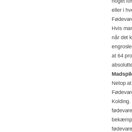
noget fo
eller i hv
Fødevar
Hvis man
når det 
engrosle
at 64 pr
absolutte
Madspil
Netop at
Fødevare
Kolding.
fødevare
bekæmpe 
fødevare