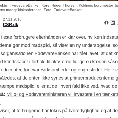
ektør i FødevareBanken Karen-Inger Thorsen, Koldings borgmester Jø
ens madspildskonference. Foto: FødevareBanken..
27.11.2018
CSR.dk
fleste forbrugere efterhånden er klar over, hvilken indsats
derne gør mod madspild, så viser en ny undersøgelse, s
sorganisationen FødevareBanken har fået lavet, at det kn
 kendskabet i forhold til aktørerne tidligere i kæden sås
oducenter, fødevarevirksomheder og engrosledet. Her sv
således, at de enten ikke synes at primærproducenterne 
kæmpe madspild, eller at de i hvert fald ikke ved, hvad de
så:
Miljø- og Fødevareministeren vil investere i en tænke
d
 viser, at forbrugerne har fokus på bæredygtighed og at de