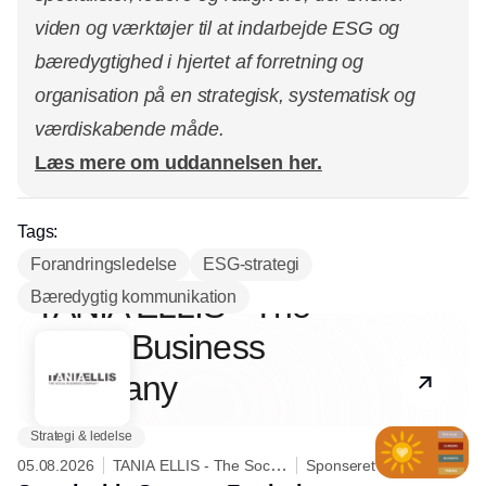
viden og værktøjer til at indarbejde ESG og
bæredygtighed i hjertet af forretning og
organisation på en strategisk, systematisk og
værdiskabende måde.
Læs mere om uddannelsen her.
Tags:
Forandringsledelse
ESG-strategi
Partner
TANIA ELLIS - The
Bæredygtig kommunikation
Social Business
Company
Strategi & ledelse
05.08.2026
TANIA ELLIS - The Social
Sponseret
Business Company