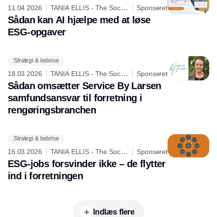
11.04.2026
TANIA ELLIS - The Social
Sponseret
Business Company
Sådan kan AI hjælpe med at løse
ESG-opgaver
Strategi & ledelse
18.03.2026
TANIA ELLIS - The Social
Sponseret
Business Company
Sådan omsætter Service By Larsen
samfundsansvar til forretning i
rengøringsbranchen
Strategi & ledelse
16.03.2026
TANIA ELLIS - The Social
Sponseret
Business Company
ESG-jobs forsvinder ikke – de flytter
ind i forretningen
Indlæs flere