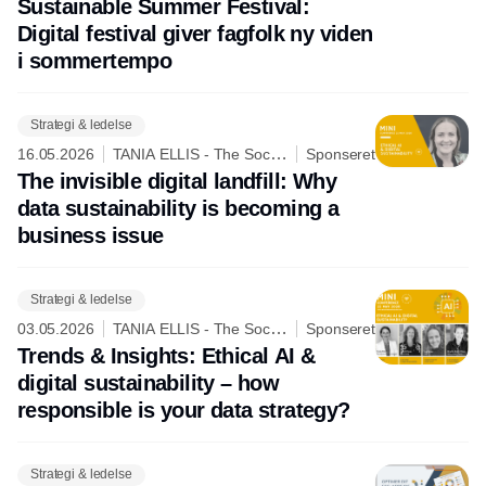
Sustainable Summer Festival:
Digital festival giver fagfolk ny viden
i sommertempo
Strategi & ledelse
16.05.2026
TANIA ELLIS - The Social
Sponseret
Business Company
The invisible digital landfill: Why
data sustainability is becoming a
business issue
Strategi & ledelse
03.05.2026
TANIA ELLIS - The Social
Sponseret
Business Company
Trends & Insights: Ethical AI &
digital sustainability – how
responsible is your data strategy?
Strategi & ledelse