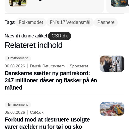
Tags:
Folkemødet
FN's 17 Verdensmål
Partnere
Nævnt i denne artikel:
CSR.dk
Relateret indhold
Annonce
Environment
06.08.2026
Dansk Retursystem
Sponseret
Danskerne sætter ny pantrekord:
247 millioner dåser og flasker på én
måned
Environment
05.08.2026
CSR.dk
Forbud mod at destruere usolgte
varer gælder nu for tøj og sko