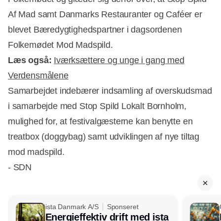
Af Mad samt Danmarks Restauranter og Caféer er
blevet Bæredygtighedspartner i dagsordenen
Folkemødet Mod Madspild.
Læs også:
Iværksættere og unge i gang med
Verdensmålene
Samarbejdet indebærer indsamling af overskudsmad
i samarbejde med Stop Spild Lokalt Bornholm,
mulighed for, at festivalgæsterne kan benytte en
treatbox (doggybag) samt udviklingen af nye tiltag
mod madspild.
- SDN
ista Danmark A/S
Sponseret
Energieffektiv drift med ista