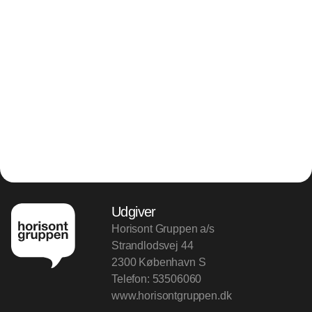
Udgiver
Horisont Gruppen a/s
Strandlodsvej 44
2300 København S
Telefon:
53506060
www.horisontgruppen.dk