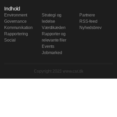
Indhold
Environment
Strategi og
Partnere
Governance
ledelse
RSS-feed
Kommunikation
Værdikæden
Nyhedsbrev
Rapportering
Rapporter og
Social
relevante filer
Events
Jobmarked
Copyright 2023 www.csr.dk