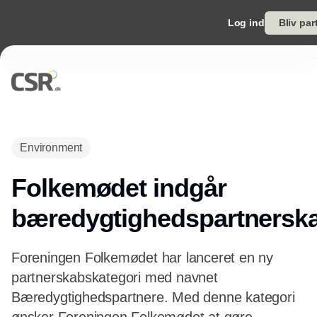
Log ind
Bliv par
Annonce
Environment
Folkemødet indgår
bæredygtighedspartnersk
Foreningen Folkemødet har lanceret en ny
partnerskabskategori med navnet
Bæredygtighedspartnere. Med denne kategori