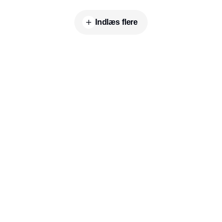
Indlæs flere
Udgiver
Horisont Gruppen a/s
Strandlodsvej 44
2300 København S
Telefon:
53506060
www.horisontgruppen.dk
Indhold
Environment
Strategi og
Partnere
Governance
ledelse
RSS-feed
Kommunikation
Værdikæden
Nyhedsbrev