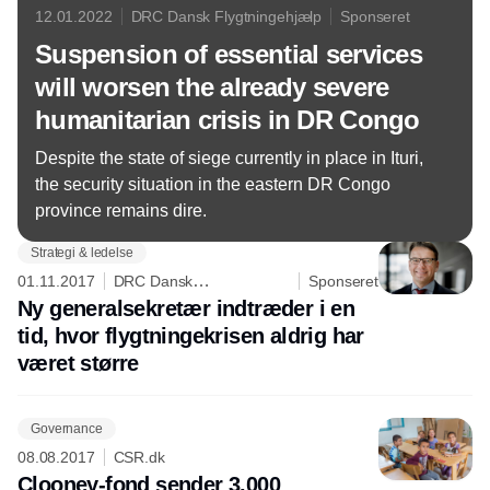
12.01.2022
DRC Dansk Flygtningehjælp
Sponseret
Suspension of essential services
will worsen the already severe
humanitarian crisis in DR Congo
Despite the state of siege currently in place in Ituri,
the security situation in the eastern DR Congo
province remains dire.
Strategi & ledelse
01.11.2017
DRC Dansk
Sponseret
Flygtningehjælp
Ny generalsekretær indtræder i en
tid, hvor flygtningekrisen aldrig har
været større
Governance
08.08.2017
CSR.dk
Clooney-fond sender 3.000