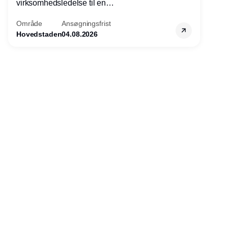
virksomhedsledelse til en
konkurrencefordel for danske
Område
Ansøgningsfrist
virksomheder?
Hovedstaden
04.08.2026
Annonce
Udgiver
Horisont Gruppen a/s
Strandlodsvej 44
2300 København S
Telefon:
53506060
www.horisontgruppen.dk
Indhold
Environment
Strategi og
Partnere