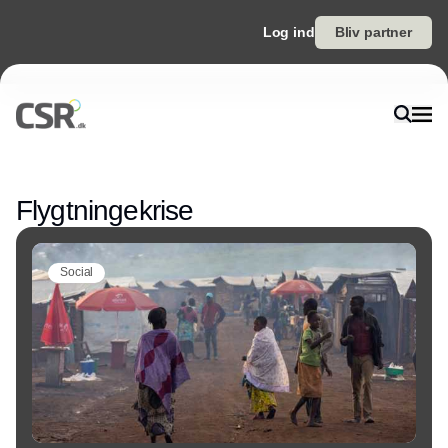
Log ind
Bliv partner
Annonce
Flygtningekrise
Social