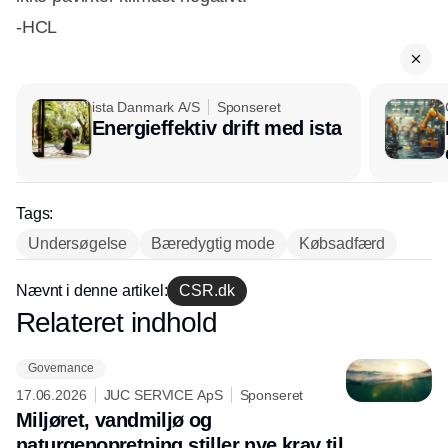
-HCL
ista Danmark A/S
Sponseret
Energieffektiv drift med ista
Tags:
Undersøgelse
Bæredygtig mode
Købsadfærd
Nævnt i denne artikel:
CSR.dk
Relateret indhold
Annonce
Governance
17.06.2026
JUC SERVICE ApS
Sponseret
Miljøret, vandmiljø og
naturgenopretning stiller nye krav til