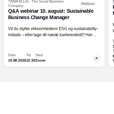
TANIA ELLIS - The Social Business
Webinar
Company
Q&A webinar 10. august: Sustainable
Business Change Manager
Vil du styrke virksomhedens ESG og sustainability-
indsats – eller tage dit næste karriereskridt? Hør
hvordan den praktiske SBCM-uddannelse med
certificering giver dig viden og handlekompetencer
inden for bæredygtig forretningsudvikling - så du
Dato
Tid
Sted
skaber værdi for både samfund og bundlinje.
10.08.2026
12:30
Zoom
Udgiver