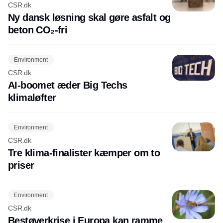
CSR.dk
Ny dansk løsning skal gøre asfalt og
beton CO₂-fri
Environment
CSR.dk
AI-boomet æder Big Techs
klimaløfter
Environment
CSR.dk
Tre klima-finalister kæmper om to
priser
Environment
CSR.dk
Bestøverkrise i Europa kan ramme