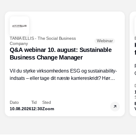
TANIA ELLIS - The Social Business
Webinar
Company
Q&A webinar 10. august: Sustainable
Business Change Manager
Vil du styrke virksomhedens ESG og sustainability-
indsats – eller tage dit næste karriereskridt? Hør
hvordan den praktiske SBCM-uddannelse med
certificering giver dig viden og handlekompetencer
inden for bæredygtig forretningsudvikling - så du
Dato
Tid
Sted
skaber værdi for både samfund og bundlinje.
10.08.2026
12:30
Zoom