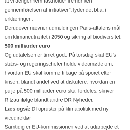
at vi derigennem fastholder fremdriften i
gennemførelsen af initiativer”, lyder det bl.a. i
erklæringen.
Derudover nævner udmeldingen Paris-aftalens mål
om klimaneutralitet i 2050 og sikring af biodiversitet.
500 milliarder euro
Og udtalelsen er timet godt.
På torsdag skal EU’s
stabs- og regeringschefer holde videomøde om,
hvordan EU skal komme tilbage på sporet efter
krisen, blandt andet ved at diskutere, hvordan en
pulje på 500 milliarder euro skal fordeles,
skriver
Ritzau ifølge blandt andre DR Nyheder.
Læs også:
DI opruster på klimapolitik med ny
vicedirektør
Samtidig er EU-kommissionen ved at udarbejde et