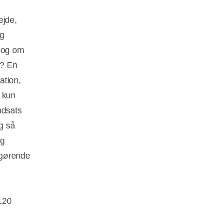
ejde,
og
 dog om
r? En
ation
,
t kun
ndsats
ig så
ig
afgørende
120