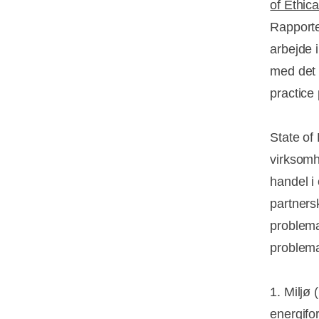
of Ethica
Rapporte
arbejde 
med det 
practice 
State of
virksomh
handel i 
partners
problema
problema
1. Miljø 
energifo