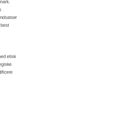
mark.
s
indsatser
 best
ed etisk
tegiske
ificere