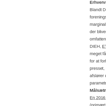
Erhvervs
Blandt 
forening
marginal
der bliv
omfatten
DIEH,
E
meget få
for at fo
presset,
afslører 
parametr
Målsætn
En 2016 
(primært