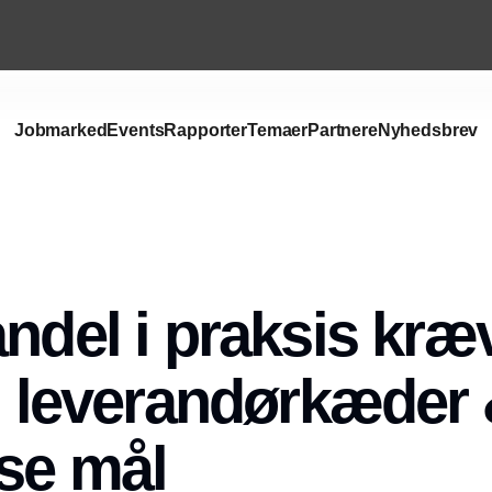
Jobmarked
Events
Rapporter
Temaer
Partnere
Nyhedsbrev
andel i praksis kræ
 i leverandørkæder
se mål