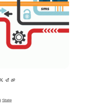
H)
State