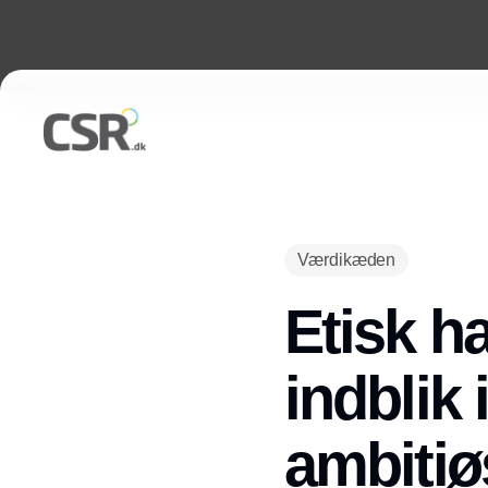
Værdikæden
Etisk h
indblik
ambitiø