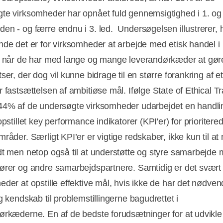
te virksomheder har opnået fuld gennemsigtighed i 1. og 2
en - og færre endnu i 3. led. Undersøgelsen illustrerer, 
nde det er for virksomheder at arbejde med etisk handel i 
t når de har med lange og mange leverandørkæder at gøre
ser, der dog vil kunne bidrage til en større forankring af et
r fastsættelsen af ambitiøse mål. Ifølge State of Ethical T
44% af de undersøgte virksomheder udarbejdet en handli
opstillet key performance indikatorer (KPI'er) for prioritere
råder. Særligt KPI’er er vigtige redskaber, ikke kun til at
dt men netop også til at understøtte og styre samarbejde
ører og andre samarbejdspartnere. Samtidig er det svært 
eder at opstille effektive mål, hvis ikke de har det nødven
g kendskab til problemstillingerne bagudrettet i
ørkæderne. En af de bedste forudsætninger for at udvikle 