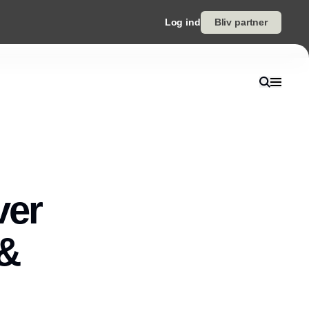
Log ind
Bliv partner
ver
 &