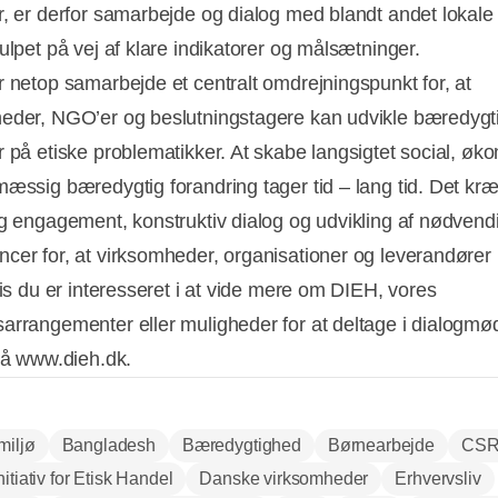
r, er derfor samarbejde og dialog med blandt andet lokale
ulpet på vej af klare indikatorer og målsætninger.
r netop samarbejde et centralt omdrejningspunkt for, at
eder, NGO’er og beslutningstagere kan udvikle bæredygt
r på etiske problematikker. At skabe langsigtet social, øk
mæssig bæredygtig forandring tager tid – lang tid. Det kr
og engagement, konstruktiv dialog og udvikling af nødvend
cer for, at virksomheder, organisationer og leverandører 
vis du er interesseret i at vide mere om DIEH, vores
arrangementer eller muligheder for at deltage i dialogmø
 på www.dieh.dk.
miljø
Bangladesh
Bæredygtighed
Børnearbejde
CS
itiativ for Etisk Handel
Danske virksomheder
Erhvervsliv