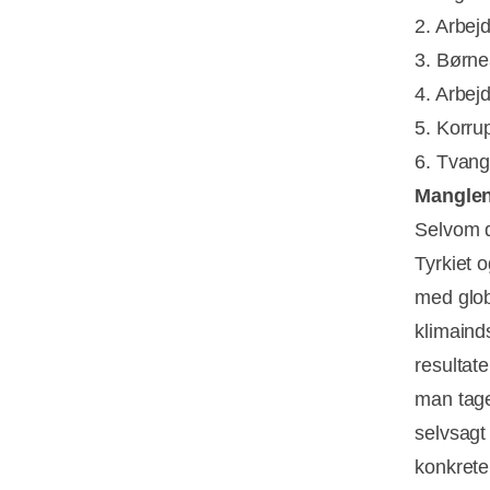
2. Arbej
3. Børne
4. Arbej
5. Korru
6. Tvang
Manglen
Selvom d
Tyrkiet o
med glob
klimaind
resultat
man tage
selvsagt
konkrete