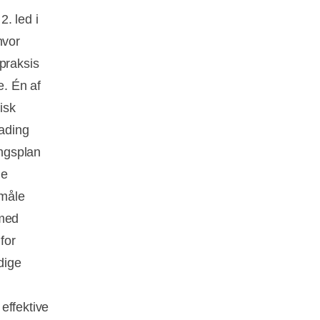
. led i
hvor
praksis
. Én af
isk
rading
ngsplan
de
 måle
 med
for
dige
effektive