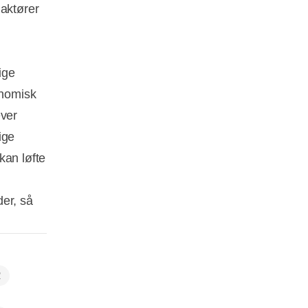
 aktører
ige
onomisk
æver
ige
kan løfte
der, så
R