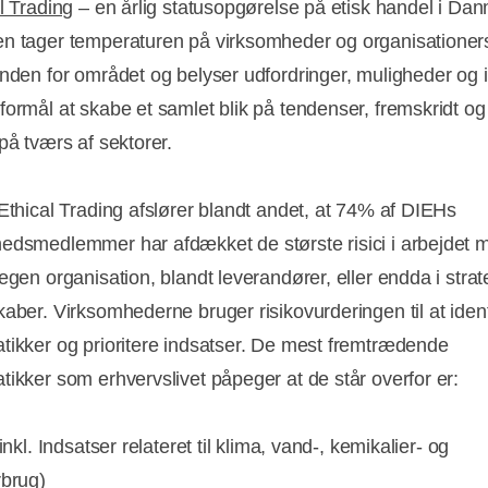
l Trading
– en årlig statusopgørelse på etisk handel i Dan
n tager temperaturen på virksomheder og organisationer
inden for området og belyser udfordringer, muligheder og 
formål at skabe et samlet blik på tendenser, fremskridt og
på tværs af sektorer.
 Ethical Trading afslører blandt andet, at 74% af DIEHs
edsmedlemmer har afdækket de største risici i arbejdet m
egen organisation, blandt leverandører, eller endda i stra
kaber. Virksomhederne bruger risikovurderingen til at ident
tikker og prioritere indsatser. De mest fremtrædende
tikker som erhvervslivet påpeger at de står overfor er:
(inkl. Indsatser relateret til klima, vand-, kemikalier- og
rbrug)