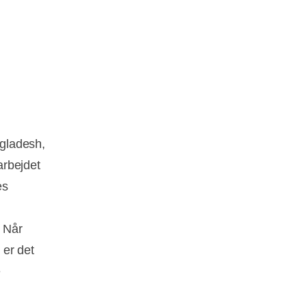
gladesh,
arbejdet
es
. Når
 er det
e