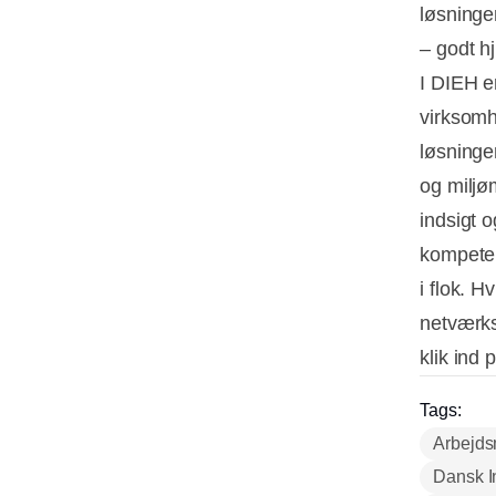
løsninge
– godt hj
I DIEH e
virksomh
løsninge
og miljø
indsigt 
kompeten
i flok. H
netværks
klik ind
Tags:
Arbejds
Dansk In