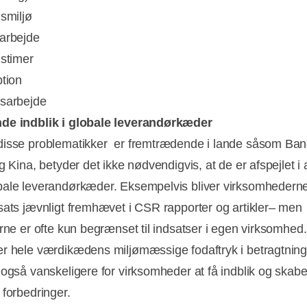
dsmiljø
arbejde
dstimer
ption
sarbejde
de indblik i globale leverandørkæder
isse problematikker er fremtrædende i lande såsom Ban
g Kina, betyder det ikke nødvendigvis, at de er afspejlet i 
ale leverandørkæder. Eksempelvis bliver virksomhedern
sats jævnligt fremhævet i CSR rapporter og artikler– men
erne er ofte kun begrænset til indsatser i egen virksomhed
r hele værdikædens miljømæssige fodaftryk i betragtning
 også vanskeligere for virksomheder at få indblik og skab
 forbedringer.