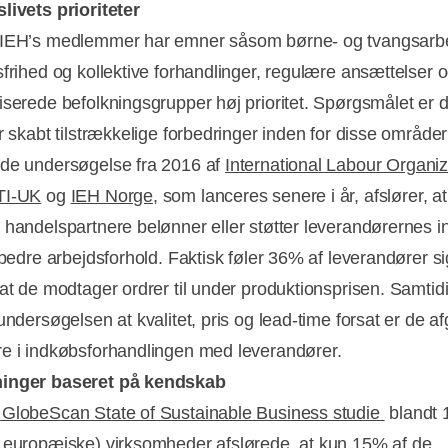
livets prioriteter
DIEH’s medlemmer har emner såsom børne- og tvangsarb
sfrihed og kollektive forhandlinger, regulære ansættelser 
iserede befolkningsgrupper høj prioritet. Spørgsmålet er
er skabt tilstrækkelige forbedringer inden for disse område
de undersøgelse fra 2016 af
International Labour Organiz
TI-UK
og
IEH Norge
, som lanceres senere i år, afslører, a
 handelspartnere belønner eller støtter leverandørernes i
rbedre arbejdsforhold. Faktisk føler 36% af leverandører s
 at de modtager ordrer til under produktionsprisen. Samtid
undersøgelsen at kvalitet, pris og lead-time forsat er de 
e i indkøbsforhandlingen med leverandører.
inger baseret på kendskab
GlobeScan State of Sustainable Business studie
blandt 
 europæiske) virksomheder afslørede, at kun 15% af de