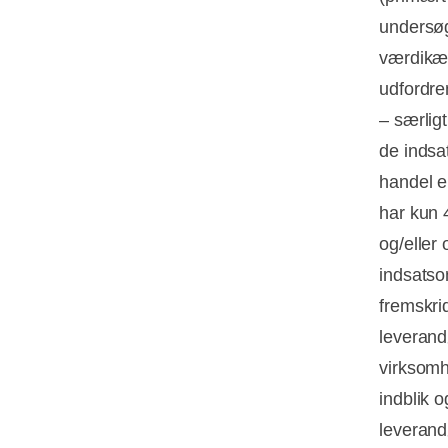
undersøg
værdikæd
udfordre
– særlig
de indsat
handel e
har kun 
og/eller 
indsatsom
fremskri
leverand
virksomh
indblik o
leverand