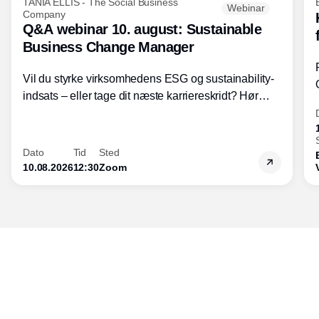
TANIA ELLIS - The Social Business
Webinar
Company
Q&A webinar 10. august: Sustainable
Business Change Manager
Vil du styrke virksomhedens ESG og sustainability-
indsats – eller tage dit næste karriereskridt? Hør
hvordan den praktiske SBCM-uddannelse med
certificering giver dig viden og handlekompetencer
inden for bæredygtig forretningsudvikling - så du
Dato
Tid
Sted
skaber værdi for både samfund og bundlinje.
10.08.2026
12:30
Zoom
Udgiver