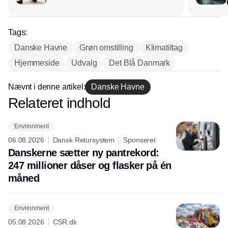
Tags:
Danske Havne
Grøn omstilling
Klimatiltag
Hjemmeside
Udvalg
Det Blå Danmark
Nævnt i denne artikel:
Danske Havne
Relateret indhold
Annonce
Environment
06.08.2026
Dansk Retursystem
Sponseret
Danskerne sætter ny pantrekord:
247 millioner dåser og flasker på én
måned
Environment
05.08.2026
CSR.dk