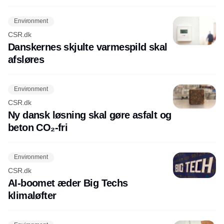
Environment
CSR.dk
Danskernes skjulte varmespild skal
afsløres
Environment
CSR.dk
Ny dansk løsning skal gøre asfalt og
beton CO₂-fri
Environment
CSR.dk
AI-boomet æder Big Techs
klimaløfter