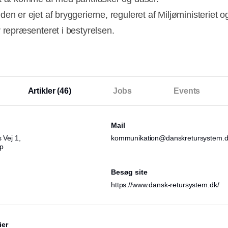
en er ejet af bryggerierne, reguleret af Miljøministeriet o
 repræsenteret i bestyrelsen.
Artikler
(46)
Jobs
Events
Mail
 Vej 1,
kommunikation@danskretursystem.
p
Besøg site
https://www.dansk-retursystem.dk/
ier