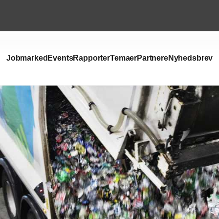
Jobmarked
Events
Rapporter
Temaer
Partnere
Nyhedsbrev