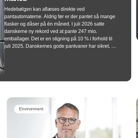
Hedebølgen kan aflæses direkte ved
pantautomaterne. Aldrig før er der pantet så mange
flasker og dåser på én måned. I juli 2026 satte
danskerne ny rekord ved at pante 247 mio.
emballager. Det er en stigning på 10 % i forhold til
juli 2025. Danskernes gode pantvaner har sikret, at
de tomme dåser og flasker kommer retur og
genanvendes til nye dåser og flasker igen.
Environment