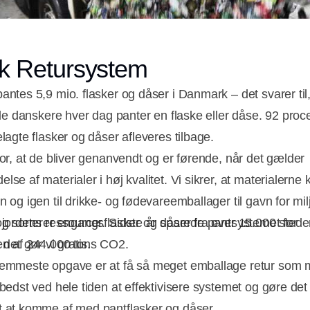
k Retursystem
antes 5,9 mio. flasker og dåser i Danmark – det svarer til,
alle danskere hver dag panter en flaske eller dåse. 92 proc
elagte flasker og dåser afleveres tilbage.
for, at de bliver genanvendt og er førende, når det gælder
se af materialer i høj kvalitet. Vi sikrer, at materialerne 
 og igen til drikke- og fødevareemballager til gavn for mil
 jordens ressourcer. Sidste år sparede pantsystemet for
og sorterer engangsflasker og dåser fra over 15.000 steder
en af 244.000 tons CO2.
 det gør vi gratis.
emmeste opgave er at få så meget emballage retur som m
 bedst ved hele tiden at effektivisere systemet og gøre det 
 at komme af med pantflasker og dåser.