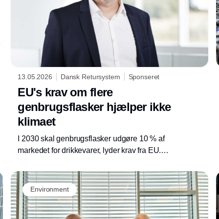
13.05.2026
Dansk Retursystem
Sponseret
EU's krav om flere
genbrugsflasker hjælper ikke
klimaet
I 2030 skal genbrugsflasker udgøre 10 % af
markedet for drikkevarer, lyder krav fra EU.
Men flere genbrugsflasker i Danmark sikrer
ikke klimagevinster. Genbrugskravet vil
medføre store omkostninger for bryggerierne,
Environment
som vil ramme forbrugere i form af højere
priser og ringere udvalg i supermarkedet,