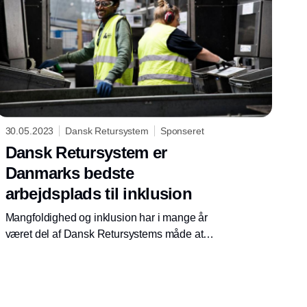
året før.
30.05.2023
Dansk Retursystem
Sponseret
Dansk Retursystem er
Danmarks bedste
arbejdsplads til inklusion
Mangfoldighed og inklusion har i mange år
været del af Dansk Retursystems måde at
arbejde på, og det arbejde har nu givet
virksomheden prisen som ’Danmarks bedste
arbejdsplads til inklusion’, kåret af Great
Place To Work. Samtidig opnår Dansk