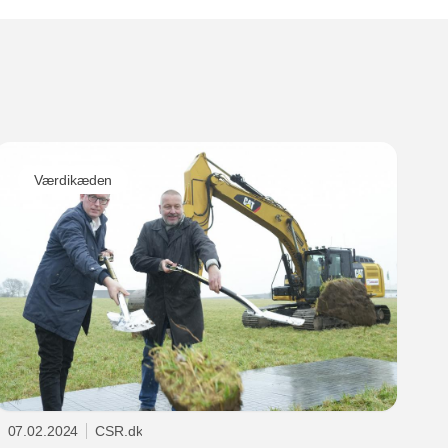
Retursystem samlet set en 17. plads på listen
over Danmarks bedste arbejdspladser for
mellemstore virksomheder.
Værdikæden
07.02.2024
CSR.dk