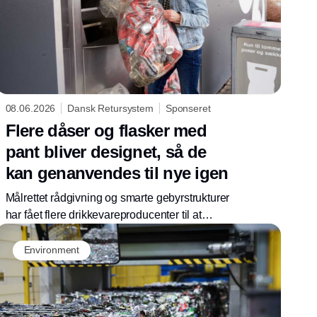
08.06.2026
Dansk Retursystem
Sponseret
Flere dåser og flasker med
pant bliver designet, så de
kan genanvendes til nye igen
Målrettet rådgivning og smarte gebyrstrukturer
har fået flere drikkevareproducenter til at
designe deres flasker og dåser, så de lettere
kan genanvendes. Det viser en ny opgørelse
Environment
fra Dansk Retursystem. Samtidig er andelen
af dåser og flasker, der genanvendes til nye
igen, steget yderligere, og i 2025 blev tæt på
100 % af de dåser og flasker med pant, som