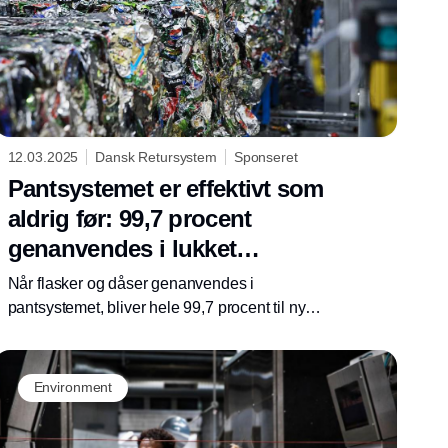
blev sendt til genanvendelse, til nye dåser og
flasker igen.
12.03.2025
Dansk Retursystem
Sponseret
Pantsystemet er effektivt som
aldrig før: 99,7 procent
genanvendes i lukket
kredsløb
Når flasker og dåser genanvendes i
pantsystemet, bliver hele 99,7 procent til nye
flasker og dåser i et lukket kredsløb, hvor
materialerne kan genanvendes igen og igen.
Det fremgår af Dansk Retursystems
Environment
årsrapport. Det rekordhøje niveau er en
forbedring på knap 4 procentpoint i forhold til