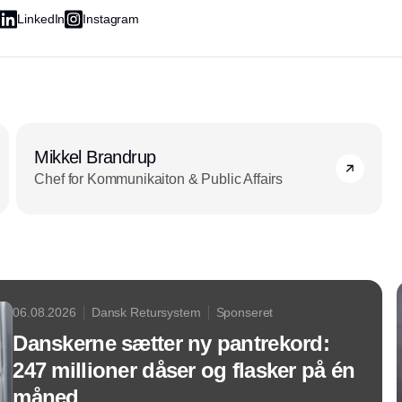
LinkedIn
Instagram
Mikkel Brandrup
Chef for Kommunikaiton & Public Affairs
06.08.2026
Dansk Retursystem
Sponseret
Danskerne sætter ny pantrekord:
247 millioner dåser og flasker på én
måned