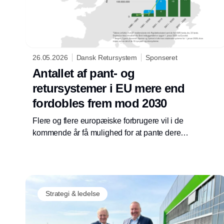
26.05.2026
Dansk Retursystem
Sponseret
Antallet af pant- og
retursystemer i EU mere end
fordobles frem mod 2030
Flere og flere europæiske forbrugere vil i de
kommende år få mulighed for at pante deres
dåser og flasker. Frem mod 2030 bliver
antallet af systemer mere end fordoblet, viser
en ny analyse fra Dansk Retursystem. For at
hjælpe de nye “pant-lande” på vej og styrke
genanvendelsen af drikkevareemballager i
Strategi & ledelse
Europa har Dansk Retursystem været blandt
initiativtagerne til en fælles