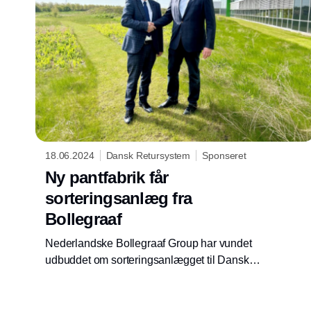
brancheorganisation for pant- og
retursystemer, EDRSA, som mødes i disse
dage i Danmark.
18.06.2024
Dansk Retursystem
Sponseret
Ny pantfabrik får
sorteringsanlæg fra
Bollegraaf
Nederlandske Bollegraaf Group har vundet
udbuddet om sorteringsanlægget til Dansk
Retursystems kommende pantfabrik i
Fredericia. Her vil der dagligt skulle sorteres
2,5-3,5 mio. flasker og dåser, som kommer ind