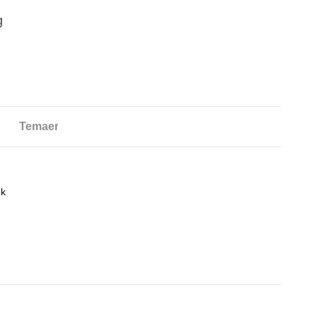
g
Temaer
dk