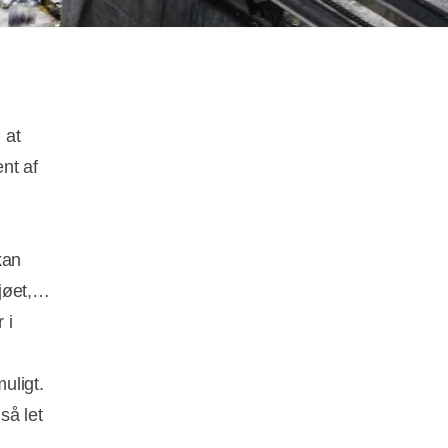
 at
ent af
kan
jøet,
 i
uligt.
så let